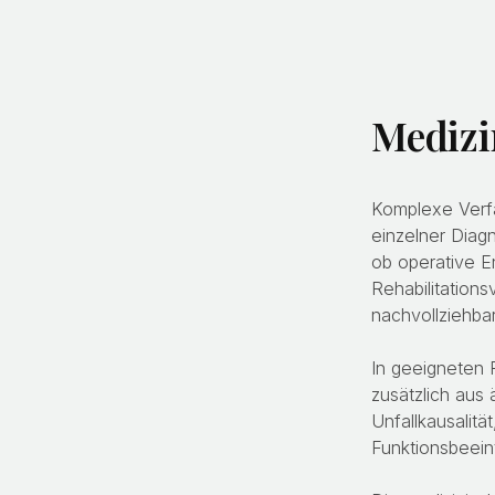
Medizi
Komplexe Verfa
einzelner Diag
ob operative 
Rehabilitation
nachvollziehbar
In geeigneten 
zusätzlich aus 
Unfallkausalitä
Funktionsbeein