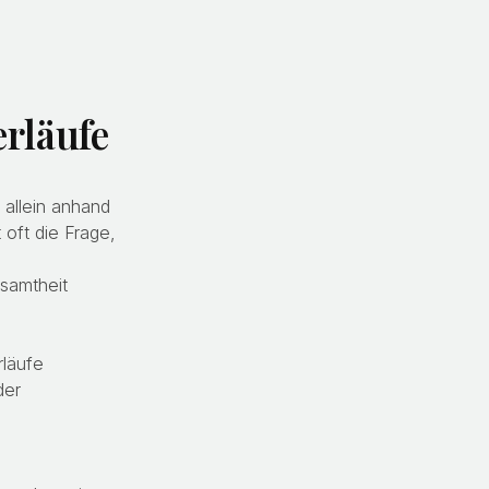
rläufe
 allein anhand
 oft die Frage,
esamtheit
rläufe
der