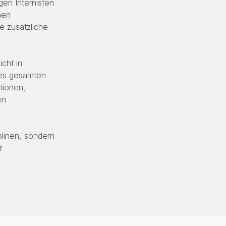
gen Internisten
hen
e zusätzliche
cht in
des gesamten
tionen,
en
plinen, sondern
r