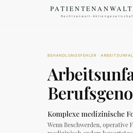
BEHANDLUNGSFEHLER · ARBEITSUNFA
Arbeitsunfa
Berufsgeno
Komplexe medizinische Fo
Wenn Beschwerden, operative 
medizinisch anders bewertet we