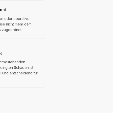
annt
en oder operative
eise nicht mehr dem
is zugeordnet.
ge
vorbestehenden
dingten Schäden ist
ll und entscheidend für