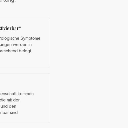
tivierbar“
rologische Symptome
kungen werden in
inreichend belegt
senschaft kommen
die mit der
 und den
nbar sind.