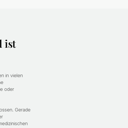
 ist
n in vielen
he
e oder
hlossen. Gerade
er
medizinischen