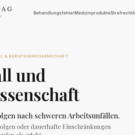
Behandlungsfehler
Medizinprodukte
Strafrechtl
LL & BERUFSGENOSSENSCHAFT
ll und
ssenschaft
lgen nach schweren Arbeitsunfällen.
Folgen oder dauerhafte Einschränkungen
rden als erlebt.