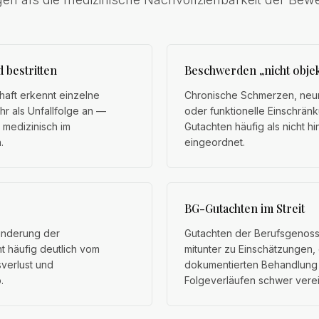
bestritten
Beschwerden „nicht objek
aft erkennt einzelne
Chronische Schmerzen, neu
r als Unfallfolge an —
oder funktionelle Einschrän
d medizinisch im
Gutachten häufig als nicht h
.
eingeordnet.
BG-Gutachten im Streit
inderung der
Gutachten der Berufsgenos
t häufig deutlich vom
mitunter zu Einschätzungen, 
sverlust und
dokumentierten Behandlung
.
Folgeverläufen schwer verei