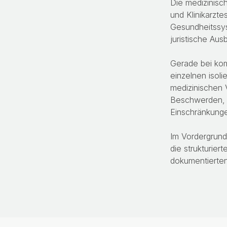
Die medizinisch
und Klinikarzte
Gesundheitssys
juristische Aus
Gerade bei kom
einzelnen isol
medizinischen 
Beschwerden, F
Einschränkung
Im Vordergrund
die strukturie
dokumentierten