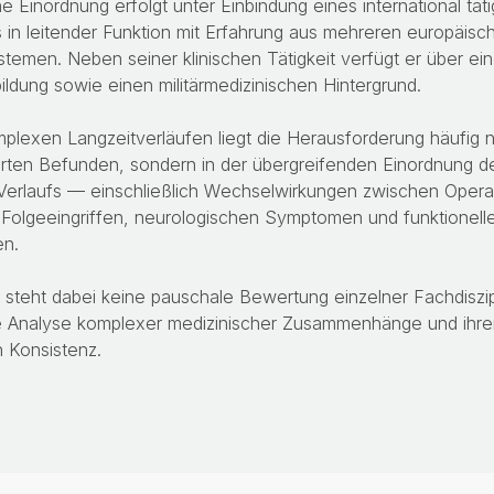
e Einordnung erfolgt unter Einbindung eines international täti
s in leitender Funktion mit Erfahrung aus mehreren europäisc
temen. Neben seiner klinischen Tätigkeit verfügt er über ein
bildung sowie einen militärmedizinischen Hintergrund.
plexen Langzeitverläufen liegt die Herausforderung häufig ni
ierten Befunden, sondern in der übergreifenden Einordnung 
Verlaufs — einschließlich Wechselwirkungen zwischen Opera
olgeeingriffen, neurologischen Symptomen und funktionell
en.
 steht dabei keine pauschale Bewertung einzelner Fachdiszi
rte Analyse komplexer medizinischer Zusammenhänge und ihre
 Konsistenz.