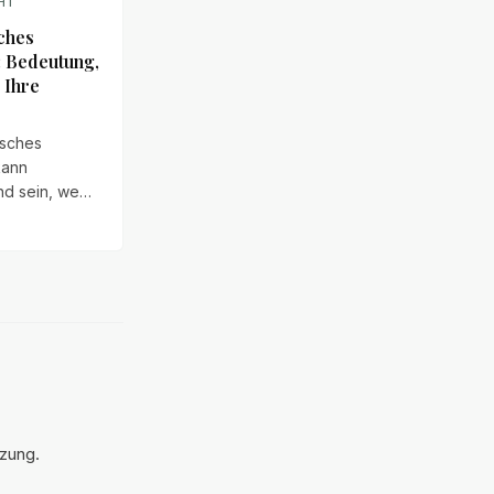
HT
ches
: Bedeutung,
 Ihre
isches
kann
nd sein, wenn
lärung von
sfragen im
 Kontext geht
sfehlern,
ngsangelegenheiten
nfragen.
tzung.