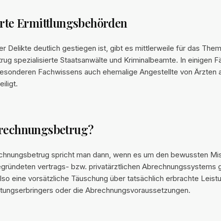
erte Ermittlungsbehörden
er Delikte deutlich gestiegen ist, gibt es mittlerweile für das The
g spezialisierte Staatsanwälte und Kriminalbeamte. In einigen Fä
besonderen Fachwissens auch ehemalige Angestellte von Ärzten 
iligt.
brechnungsbetrug?
chnungsbetrug spricht man dann, wenn es um den bewussten Mi
egründeten vertrags- bzw. privatärztlichen Abrechnungssystems 
 also eine vorsätzliche Täuschung über tatsächlich erbrachte Leist
tungserbringers oder die Abrechnungsvoraussetzungen.