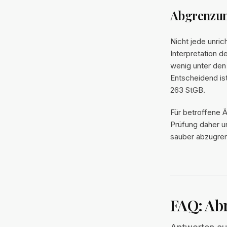
Abgrenzun
Nicht jede unric
Interpretation 
wenig unter den
Entscheidend ist
263 StGB.
Für betroffene Ä
Prüfung daher u
sauber abzugre
FAQ: Ab