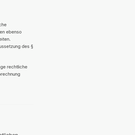
sche
len ebenso
iten.
aussetzung des §
ige rechtliche
abrechnung