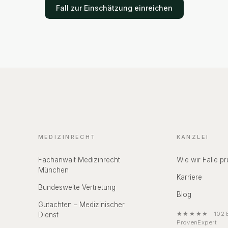
Fall zur Einschätzung einreichen
MEDIZINRECHT
KANZLEI
Fachanwalt Medizinrecht
Wie wir Fälle pr
München
Karriere
Bundesweite Vertretung
Blog
Gutachten – Medizinischer
★★★★★
·
102
B
Dienst
ProvenExpert