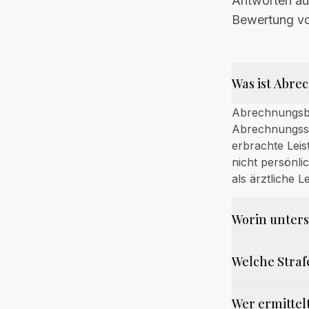
Antworten auf
Bewertung v
Was ist Abr
Abrechnungsbet
Abrechnungssy
erbrachte Leis
nicht persönli
als ärztliche 
Worin unter
Welche Stra
Wer ermittel