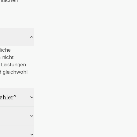
htlichen
liche
 nicht
 Leistungen
d gleichwohl
ehler?