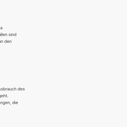
ma
llen sind
an den
ssbrauch des
geht.
ungen, die