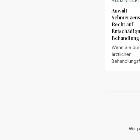
MEDIZINRECH
Anwalt
Schmerzensg
Recht auf
Entschädigu
Behandlung
Wenn Sie dur
ärztlichen
Behandlungsf
körperliche o
seelische Sc
erlitten haben
Ihnen möglic
Schmerzensge
erläutern
Anspruchsvor
Bemessung u
Durchsetzung
Wir p