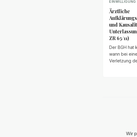
EINWILLIGUNG
Ärztliche
Aufklärungs
und Kausalit
Unterlassun
ZR 63/11)
Der BGH hat kl
wann bei eine
Verletzung de
Aufklärungspfl
Kausalität zw
unterlassenen
und dem Sch
gegeben ist. 
entschiedenen
es um eine u
Aufklärung üb
Cerclage in d
Schwangersc
Wir p
und einen