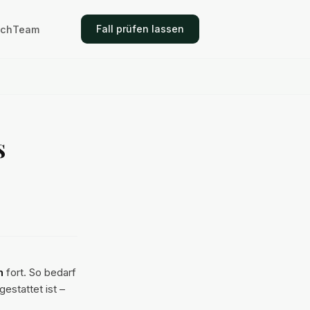
Fall prüfen lassen
ich
Team
s
n
fort. So bedarf
estattet ist –