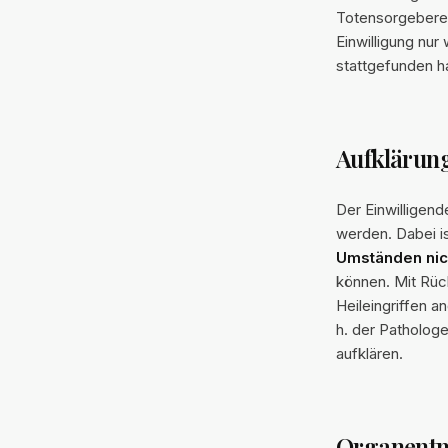
Totensorgeberec
Einwilligung nu
stattgefunden ha
Aufklärung
Der Einwilligen
werden. Dabei i
Umständen nic
können. Mit Rück
Heileingriffen a
h. der Pathologe
aufklären.
Organentn