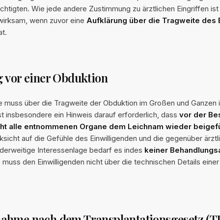
htigten. Wie jede andere Zustimmung zu ärztlichen Eingriffen ist
r wirksam, wenn zuvor eine
Aufklärung über die Tragweite des E
t.
 vor einer Obduktion
de muss über die Tragweite der Obduktion im Großen und Ganzen i
st insbesondere ein Hinweis darauf erforderlich, dass
vor der Be
ht alle entnommenen Organe dem Leichnam wieder beigef
sicht auf die Gefühle des Einwilligenden und die gegenüber ärztl
nderweitige Interessenlage bedarf es indes
keiner Behandlungs
 muss den Einwilligenden nicht über die technischen Details eine
ahme nach dem Transplantationsgesetz (T