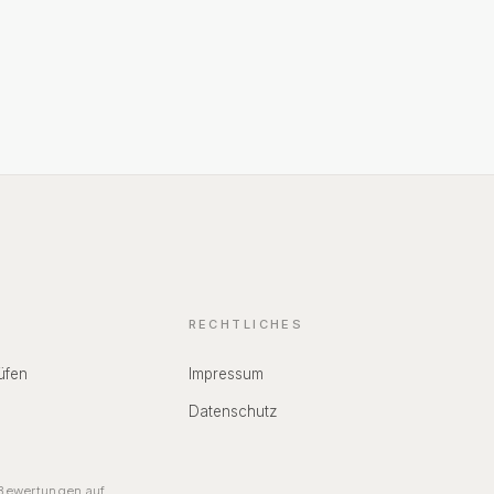
g. Patienten
 Anspruch
nsersatz und
geld.
RECHTLICHES
üfen
Impressum
Datenschutz
ewertungen auf