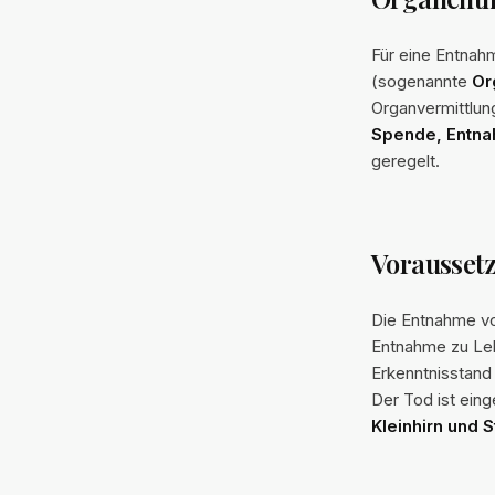
Für eine Entnah
(sogenannte
Or
Organvermittlun
Spende, Entna
geregelt.
Vorausset
Die Entnahme vo
Entnahme zu Le
Erkenntnisstand 
Der Tod ist ein
Kleinhirn und 