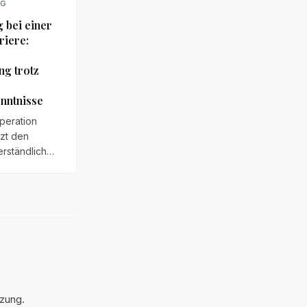
NG
 bei einer
riere:
ng trotz
nntnisse
peration
zt den
erständlich
 auch dann,
r nur
nkt Deutsch
rden
eren ignoriert
 bloßes
smaterial
st die
g unwirksam
tzung.
riff