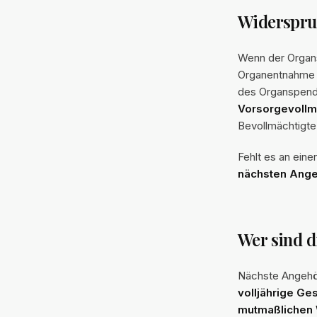
Widerspru
Wenn der Organs
Organentnahm
des Organspende
Vorsorgevollm
Bevollmächtigte
Fehlt es an ein
nächsten Ange
Wer sind d
Nächste Angehö
volljährige Ge
mutmaßlichen 