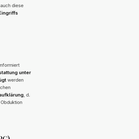
 auch diese
ingriffs
nformiert
stattung unter
ügt
werden
ichen
aufklärung
, d.
r Obduktion
PG)