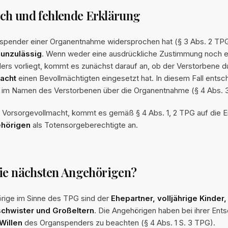
ch und fehlende Erklärung
pender einer Organentnahme widersprochen hat (§ 3 Abs. 2 TPG)
e
unzulässig
. Wenn weder eine ausdrückliche Zustimmung noch e
rs vorliegt, kommt es zunächst darauf an, ob der Verstorbene d
acht
einen Bevollmächtigten eingesetzt hat. In diesem Fall entsc
 im Namen des Verstorbenen über die Organentnahme (§ 4 Abs. 
er Vorsorgevollmacht, kommt es gemäß § 4 Abs. 1, 2 TPG auf die 
hörigen
als Totensorgeberechtigte an.
ie nächsten Angehörigen?
rige im Sinne des TPG sind der
Ehepartner, volljährige Kinder, 
schwister und Großeltern
. Die Angehörigen haben bei ihrer Ent
Willen
des Organspenders zu beachten (§ 4 Abs. 1 S. 3 TPG).