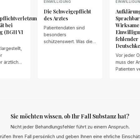
EINWILLIGUNG
EINWILLIGU
Die Schweigepflicht
Aufklärung
pflichtverletzung
des Arztes
Sprachbar
ät bei
Wirksame
Patientendaten sind
g (BGH VI
Einwilligu
besonders
fehlender
schützenswert. Was die
Deutschke
argestellt,
ärztliche Schweigepflicht
r
umfasst, wann sie
Vor jeder O
r ärztlichen
gebrochen wird – und
muss der Ar
icht die
welche Ansprüche
Patienten v
ischen der
Patienten in diesem Fall
aufklären –
 Aufklärung
haben.
wenn diese
aden
eingeschrä
Im
spricht. We
 Fall ging
Sprachbarri
nterlassene
oder durch
Sie möchten wissen, ob Ihr Fall Substanz hat?
er eine
Information
er 25.
überdeckt, i
Nicht jeder Behandlungsfehler führt zu einem Anspruch.
haftswoche
Einwilligun
rüfen Ihren Fall persönlich und geben Ihnen eine ehrliche Einschä
und der Eing