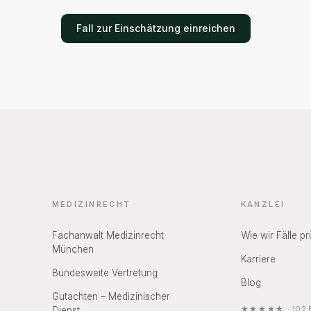
nden
rechtswidri
en – der
haben dann
Fall zur Einschätzung einreichen
usalität
auf Schade
äger nicht.
Schmerzens
MEDIZINRECHT
KANZLEI
Fachanwalt Medizinrecht
Wie wir Fälle pr
München
Karriere
Bundesweite Vertretung
Blog
Gutachten – Medizinischer
★★★★★
·
102
B
Dienst