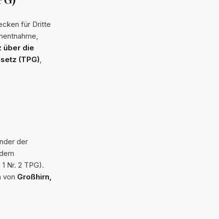
cken für Dritte
ganentnahme,
 über die
esetz (TPG)
,
nder der
 dem
 1 Nr. 2 TPG).
n von
Großhirn,