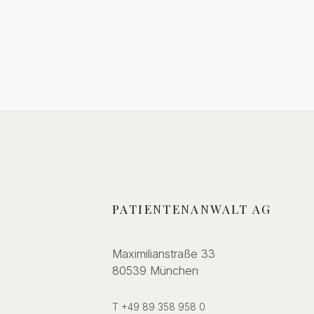
schwerwiege
Geburtsschad
Beweis der Ka
gelang dem Kl
PATIENTENANWALT AG
Maximilianstraße 33
80539 München
T +49 89 358 958 0