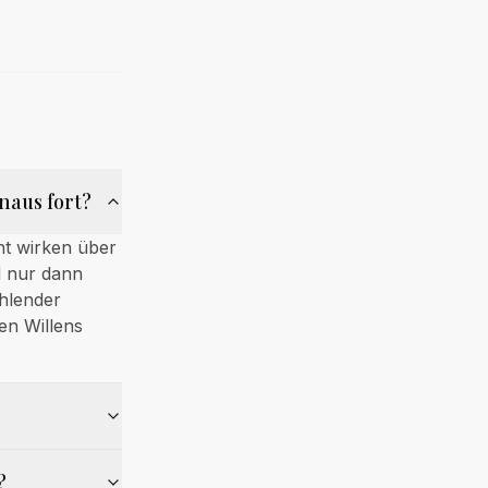
naus fort?
ht wirken über
d nur dann
ehlender
en Willens
?