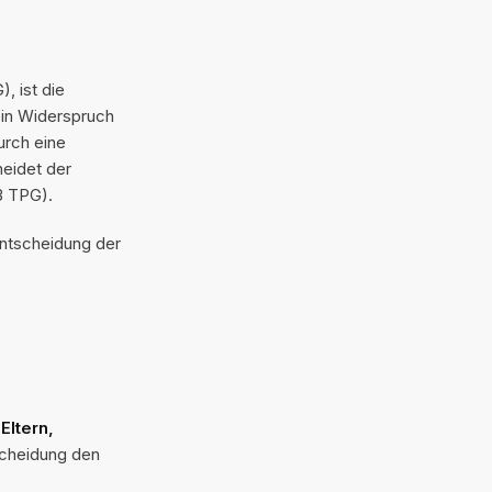
, ist die
in Widerspruch
urch eine
heidet der
3 TPG).
Entscheidung der
Eltern,
scheidung den