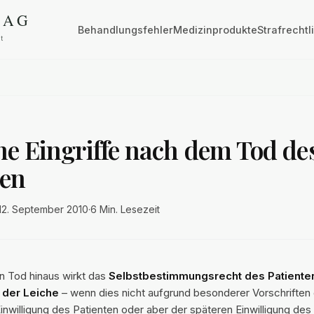
Behandlungsfehler
Medizinprodukte
Strafrechtl
he Eingriffe nach dem Tod de
ten
12. September 2010
·
6 Min.
Lesezeit
n Tod hinaus wirkt das
Selbstbestimmungsrecht des Patiente
 der Leiche
– wenn dies nicht aufgrund besonderer Vorschriften g
inwilligung des Patienten oder aber der späteren Einwilligung des