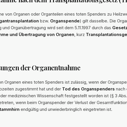
me von Organen oder Organteilen eines toten Spenders zu Heilzwe
gantransplantation
bzw.
Organspende
) gilt dasselbe. Die Or
g und Organübertragung wird seit dem 5.11.1997 durch das
Gesetz
hme und Übertragung von Organen
, kurz
Transplantationsg
zungen der Organentnahme
n Organen eines toten Spenders ist zulässig, wenn der Organspe
bzeiten zugestimmt hat und der
Tod des Organspenders
nach
der medizinischen Wissenschaft festgestellt worden ist (§ 3 Abs.
getreten, wenn beim Organspender der Verlust der Gesamtfunktio
Stammhirn
endgültig und unwiederbringlich eingetreten ist.