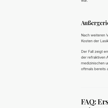
war.
Außergeric
Nach weiteren Ve
Kosten der Lasi
Der Fall zeigt e
der refraktiven 
medizinischen u
oftmals bereits 
FAQ: Ers