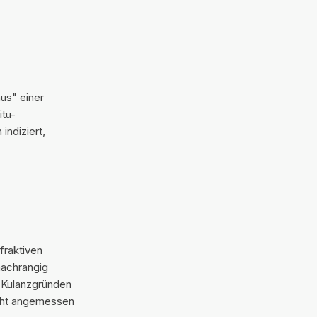
us" einer
itu-
indiziert,
fraktiven
nachrangig
s Kulanzgründen
icht angemessen