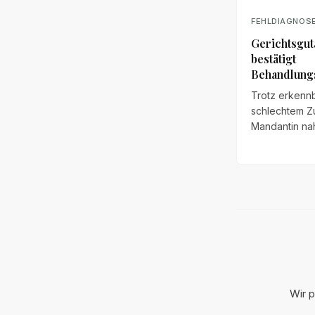
FEHLDIAGNOS
Gerichtsgut
bestätigt
Behandlung
Trotz erkenn
schlechtem Z
Mandantin na
Orthopäde ei
chirotherapeu
Manipulation
vor. Die Folge
dauerhafter 
und ein
Gerichtsgutac
den Eingriff al
kontraindizier
Wir p