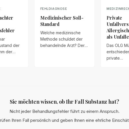
E
FEHLDIAGNOSE
MEDIZINREC
achter
Medizinischer Soll-
Private
Standard
Unfallver
sfehler
Allergisc
Welche medizinische
als Unfall
bar
Methode schuldet der
ustand der
behandelnde Arzt? Der
Das OLG Mü
hm der
Beitrag erläutert den
entschieden
ne
medizinischen Soll-
private
tische
Standard, die Grenzen
Unfallversi
 an der HWS
zur Forderung neuester
für Folgen 
: Sturz,
Therapiekonzepte und
allergische
Schwindel
die Pflicht zur
leisten kann
Überweisung an
Überblick ü
hten, das
Spezialkliniken.
Entscheidu
Sie möchten wissen, ob Ihr Fall Substanz hat?
s
Unfallbegri
t bewertet.
Abs. 2 VVG
Nicht jeder Behandlungsfehler führt zu einem Anspruch.
Frage der
rüfen Ihren Fall persönlich und geben Ihnen eine ehrliche Einschä
Krankheitsm