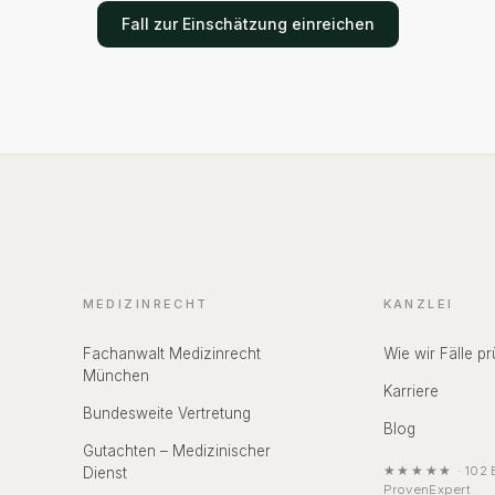
Fall zur Einschätzung einreichen
MEDIZINRECHT
KANZLEI
Fachanwalt Medizinrecht
Wie wir Fälle pr
München
Karriere
Bundesweite Vertretung
Blog
Gutachten – Medizinischer
★★★★★
·
102
B
Dienst
ProvenExpert