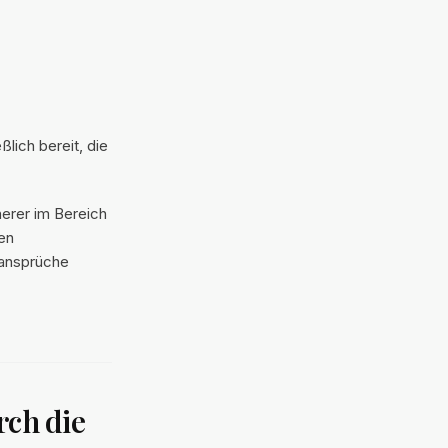
lich bereit, die
herer im Bereich
ten
sansprüche
rch die