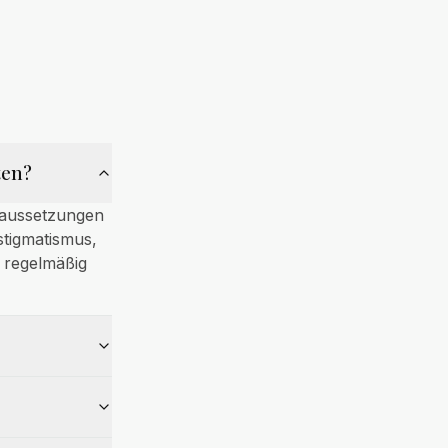
ten?
oraussetzungen
stigmatismus,
t regelmäßig