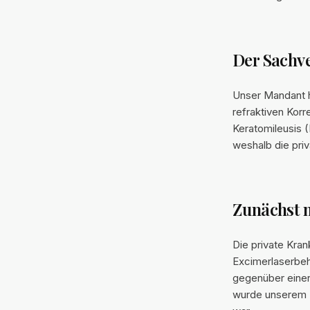
Der Sachve
Unser Mandant h
refraktiven Korr
Keratomileusis (
weshalb die priv
Zunächst 
Die private Kran
Excimerlaserbeh
gegenüber einer 
wurde unserem M