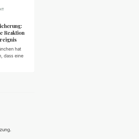
HT
sicherung:
he Reaktion
ereignis
nchen hat
, dass eine
cherung auch
einer
n Reaktion
. Ein
ber die
ng, den
ff des § 178
 und die
tzung.
itwirkung.