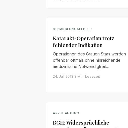
Laserbehandlung und kontraindiziertem
Zweiteingriff ein grober
Behandlungsfehler gutachterlich
bestätigt.
BEHANDLUNGSFEHLER
Katarakt-Operation trotz
fehlender Indikation
Operationen des Grauen Stars werden
offenbar oftmals ohne hinreichende
medizinische Notwendigkeit
durchgeführt. Wird operiert, obwohl die
24. Juli 2013
·
3 Min.
Lesezeit
Sehschärfe noch über 50 % liegt, kann
ein grober Behandlungsfehler vorliegen
ARZTHAFTUNG
BGH: Widersprüchliche