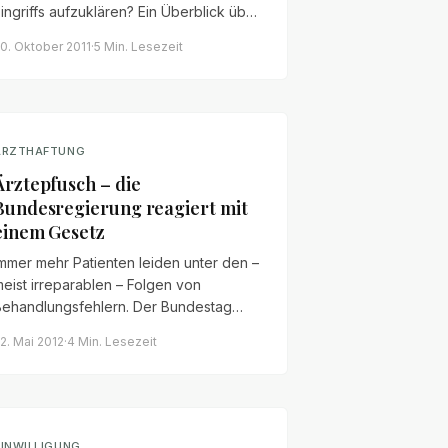
ingriffs aufzuklären? Ein Überblick über
Gegenstand, Grenzen und nachträgliche
0. Oktober 2011
·
5 Min.
Lesezeit
flichten der Risikoaufklärung.
ARZTHAFTUNG
Ärztepfusch – die
Bundesregierung reagiert mit
einem Gesetz
mmer mehr Patienten leiden unter den –
eist irreparablen – Folgen von
Behandlungsfehlern. Der Bundestag
teht kurz vor der Verabschiedung
2. Mai 2012
·
4 Min.
Lesezeit
ines Gesetzes, das die Rechte der
atienten stärken soll.
EINWILLIGUNG