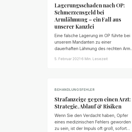
Lagerungsschaden nach OP:
Schmerzensgeld bei
Armlähmung – ein Fall aus
unserer Kanzlei
Eine falsche Lagerung im OP führte bei
unserem Mandanten zu einer
dauerhaften Lähmung des rechten Arms
Warum die Klinik in solchen Fällen
5. Februar 2021
·
6 Min.
Lesezeit
praktisch immer haftet – und mit welche
Ansprüchen Patienten realistisch
rechnen können.
BEHANDLUNGSFEHLER
Strafanzeige gegen einen Arzt:
Strategie, Ablauf & Risiken
Wenn Sie den Verdacht haben, Opfer
eines medizinischen Fehlers geworden
zu sein, ist der Impuls oft groß, sofort