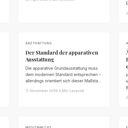
E
2
P
ARZTHAFTUNG
Der Standard der apparativen
Ausstattung
Die apparative Grundausstattung muss
dem modernen Standard entsprechen –
I
allerdings orientiert sich dieser Maßstab
m
am Ort des Geschehens. Ein Überblick
11. November 2009
·
4 Min.
Lesezeit
über Anforderungen, Grenzen und das
s
2
Übernahmeverschulden.
e
P
MEDIZINRECHT