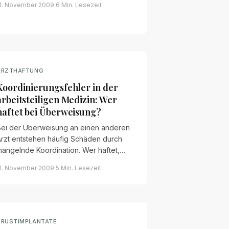
1. November 2009
·
6 Min.
Lesezeit
n den Schnittstellen zwischen
perateur, Anästhesist und Pflege?
ARZTHAFTUNG
Koordinierungsfehler in der
arbeitsteiligen Medizin: Wer
haftet bei Überweisung?
Bei der Überweisung an einen anderen
Arzt entstehen häufig Schäden durch
angelnde Koordination. Wer haftet,
wenn Informationen verloren gehen
1. November 2009
·
5 Min.
Lesezeit
oder Befunde nicht weitergegeben
werden?
BRUSTIMPLANTATE