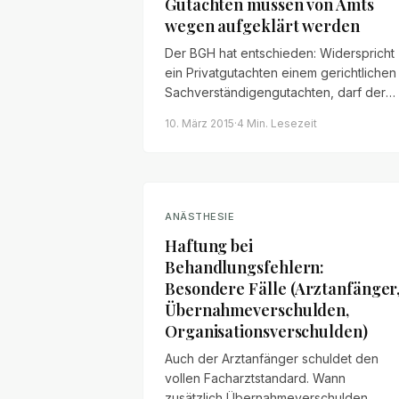
Gutachten müssen von Amts
wegen aufgeklärt werden
Der BGH hat entschieden: Widerspricht
ein Privatgutachten einem gerichtlichen
Sachverständigengutachten, darf der
Tatrichter nicht ohne nachvollziehbare
10. März 2015
·
4 Min.
Lesezeit
Begründung das eine dem anderen
vorziehen. Die Unstimmigkeiten sind vo
Amts wegen aufzuklären.
ANÄSTHESIE
Haftung bei
Behandlungsfehlern:
Besondere Fälle (Arztanfänger
Übernahmeverschulden,
Organisationsverschulden)
Auch der Arztanfänger schuldet den
vollen Facharztstandard. Wann
zusätzlich Übernahmeverschulden,