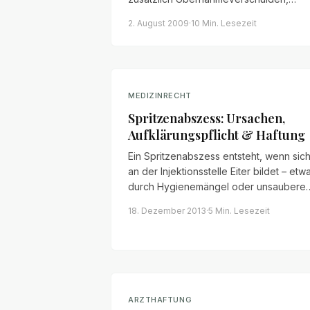
Aufsichts- oder
2. August 2009
·
10 Min.
Lesezeit
Organisationsverschulden vorliegen –
und welche Beweislast der Patient trägt
MEDIZINRECHT
Spritzenabszess: Ursachen,
Aufklärungspflicht & Haftung
Ein Spritzenabszess entsteht, wenn sic
an der Injektionsstelle Eiter bildet – etw
durch Hygienemängel oder unsaubere
Nadeln. Wann der Arzt haftet und
18. Dezember 2013
·
5 Min.
Lesezeit
worüber er aufklären muss.
ARZTHAFTUNG