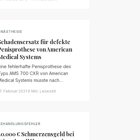
uf eine rechtzeitige Überweisung an
inen Augenchirurgen verzichtet hatten
– mit dauerhafter Sehminderung von 90
 als Folge.
ANÄSTHESIE
Schadensersatz für defekte
Penisprothese von American
Medical Systems
ine fehlerhafte Penisprothese des
Typs AMS 700 CXR von American
Medical Systems musste nach
ydraulikversagen operativ entfernt
7. Februar 2021
·
6 Min.
Lesezeit
erden. Wir forderten für unseren
Mandanten Schmerzensgeld,
Haushaltsführungsschaden und Ersatz
künftiger Behandlungskosten nach dem
Produkthaftungsgesetz.
BEHANDLUNGSFEHLER
30.000 € Schmerzensgeld bei