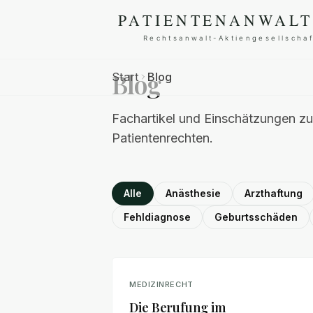
Blog
Start
Blog
Fachartikel und Einschätzungen z
Patientenrechten.
Alle
Anästhesie
Arzthaftung
Fehldiagnose
Geburtsschäden
MEDIZINRECHT
Die Berufung im