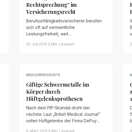
Rechtsprechung“ im
Versicherungsrecht
n
Berufsunfähigkeitsversicherer berufen
W
sich oft auf vermeintliche
Leistungsfreiheit, weil
s
d
Gesundheitsfragen angeblich nicht
25. Juli 2012
·
3 Min.
Lesezeit
2
vollständig beantwortet wurden. Die
z
„Auge- und Ohr-Rechtsprechung“
schützt Versicherungsnehmer, wenn
Vermittler den Antrag ausfüllen.
MEDIZINPRODUKTE
Giftige Schwermetalle im
Körper durch
Hüftgelenksprothesen
Nach dem PIP-Skandal droht der
nächste: Laut „British Medical Journal“
sollen Hüftgelenke der Firma DePuy
Orthopaedics (Typ ASR) giftige
5. März 2012
·
5 Min.
Lesezeit
2