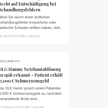
Recht auf Entschädigung bei
Behandlungsfehlern
enn Sie durch einen ärztlichen
Behandlungsfehler körperliche oder
eelische Schäden erlitten haben, steht
Ihnen möglicherweise Schmerzensgeld
9. April 2025
·
5 Min.
Lesezeit
u. Wir erläutern
Anspruchsvoraussetzungen, Bemessung
und Durchsetzung.
MEDIZINRECHT
OLG Hamm: Netzhautablösung
zu spät erkannt – Patient erhält
15.000 € Schmerzensgeld
Das OLG Hamm sprach einem Patienten
15.000 € Schmerzensgeld zu, nachdem
behandelnde Ärzte eine
Netzhautablösung zu spät erkannt und
3. Februar 2015
·
4 Min.
Lesezeit