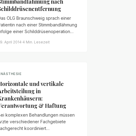
Stimmbandlähmung nach
Schilddrüsenentfernung
Das OLG Braunschweig sprach einer
Patientin nach einer Stimmbandlähmung
nfolge einer Schilddrüsenoperation
30.000 € Schmerzensgeld zu.
9. April 2014
·
4 Min.
Lesezeit
ntscheidend war die fehlerhafte
Durchführung des Neuromonitorings.
ANÄSTHESIE
Horizontale und vertikale
Arbeitsteilung in
Krankenhäusern:
Verantwortung & Haftung
Bei komplexen Behandlungen müssen
Ärzte verschiedener Fachgebiete
achgerecht koordiniert
usammenarbeiten. Wer haftet für Fehler