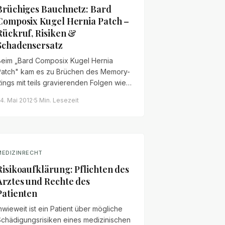
Brüchiges Bauchnetz: Bard
Composix Kugel Hernia Patch –
Rückruf, Risiken &
Schadensersatz
Beim „Bard Composix Kugel Hernia
Patch" kam es zu Brüchen des Memory-
ings mit teils gravierenden Folgen wie
armperforationen und Fisteln. Welche
4. Mai 2012
·
5 Min.
Lesezeit
Ansprüche betroffene Patienten gegen
en Hersteller haben.
MEDIZINRECHT
Risikoaufklärung: Pflichten des
Arztes und Rechte des
Patienten
nwieweit ist ein Patient über mögliche
Schädigungsrisiken eines medizinischen