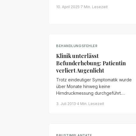
eine Strafanzeige zu erstatten. Doch
10. April 2025
·
7 Min.
Lesezeit
dieser Schritt ist nicht immer der
effektivste Weg.
BEHANDLUNGSFEHLER
Klinik unterlässt
Befunderhebung: Patientin
verliert Augenlicht
Trotz eindeutiger Symptomatik wurde
über Monate hinweg keine
Hirndruckmessung durchgeführt.
Stattdessen erfolgte eine Behandlung
3. Juli 2013
·
4 Min.
Lesezeit
wegen Verdachts auf Multiple Sklerose
– mit gravierenden Folgen für die
Patientin.
BRUSTIMPLANTATE