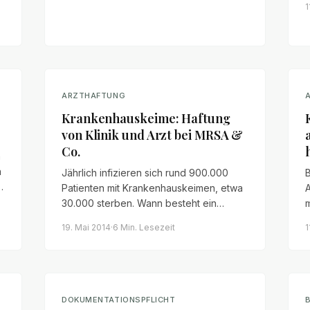
1
verstoßen wurde.
a
O
.
ARZTHAFTUNG
Krankenhauskeime: Haftung
von Klinik und Arzt bei MRSA &
Co.
h
a
Jährlich infizieren sich rund 900.000
Patienten mit Krankenhauskeimen, etwa
30.000 sterben. Wann besteht ein
m
Anspruch auf Schmerzensgeld – und
19. Mai 2014
·
6 Min.
Lesezeit
1
wann gilt die Infektion als allgemeines
Krankheitsrisiko?
DOKUMENTATIONSPFLICHT