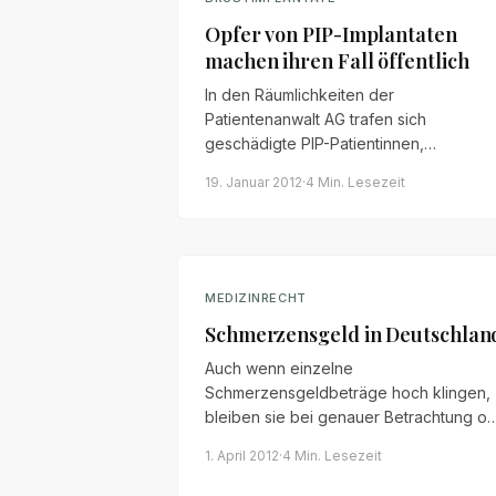
Opfer von PIP-Implantaten
machen ihren Fall öffentlich
In den Räumlichkeiten der
Patientenanwalt AG trafen sich
geschädigte PIP-Patientinnen,
Patientenanwalt Christian Zierhut und
19. Januar 2012
·
4 Min.
Lesezeit
zahlreiche Pressevertreter. Ein Rückbli
auf einen Tag, der die Lage der
Betroffenen in den Fokus rückte.
MEDIZINRECHT
Schmerzensgeld in Deutschlan
Auch wenn einzelne
Schmerzensgeldbeträge hoch klingen,
bleiben sie bei genauer Betrachtung of
ein Tropfen auf dem heißen Stein. Ein
1. April 2012
·
4 Min.
Lesezeit
Überblick über Bemessung, Funktion
und Höhe von Schmerzensgeld in