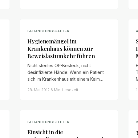
Schwermetallionen abgeben. Wir
a
erläutern die rechtliche Lage nach MPG
e
und Produkthaftungsrecht.
%
BEHANDLUNGSFEHLER
Hygienemängel im
Krankenhaus können zur
Beweislastumkehr führen
Nicht steriles OP-Besteck, nicht
E
desinfizierte Hände: Wenn ein Patient
sich im Krankenhaus mit einem Keim
infiziert, kann das ein Behandlungsfehler
H
28. Mai 2012
·
6 Min.
Lesezeit
1
.
sein. Bei Hygienemängeln gilt eine
w
sekundäre Darlegungslast der Klinik –
kommt sie ihr nicht nach, kehrt sich die
Beweislast um.
BEHANDLUNGSFEHLER
Einsicht in die