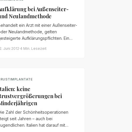
Aufklärung bei Außenseiter-
und Neulandmethode
ehandelt ein Arzt mit einer Außenseiter-
oder Neulandmethode, gelten
esteigerte Aufklärungspflichten. Ein
Überblick über Voraussetzungen,
2. Juni 2012
·
4 Min.
Lesezeit
ntscheidungskonflikt und mögliche
Schadensersatzansprüche.
BRUSTIMPLANTATE
Italien: keine
Brustvergrößerungen bei
Minderjährigen
Die Zahl der Schönheitsoperationen
teigt seit Jahren – auch bei
ugendlichen. Italien hat darauf mit
einem Verbot von Brustvergrößerungen