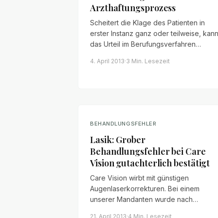
Arzthaftungsprozess
Scheitert die Klage des Patienten in
erster Instanz ganz oder teilweise, kan
das Urteil im Berufungsverfahren
überprüft werden. Was Patienten zur
4. April 2013
·
3 Min.
Lesezeit
eingeschränkten Tatsachenprüfung un
zu typischen Berufungsgründen wissen
müssen.
BEHANDLUNGSFEHLER
Lasik: Grober
Behandlungsfehler bei Care
Vision gutachterlich bestätigt
Care Vision wirbt mit günstigen
Augenlaserkorrekturen. Bei einem
unserer Mandanten wurde nach
Fehlschnitt, fortgesetzter
21. April 2013
·
4 Min.
Lesezeit