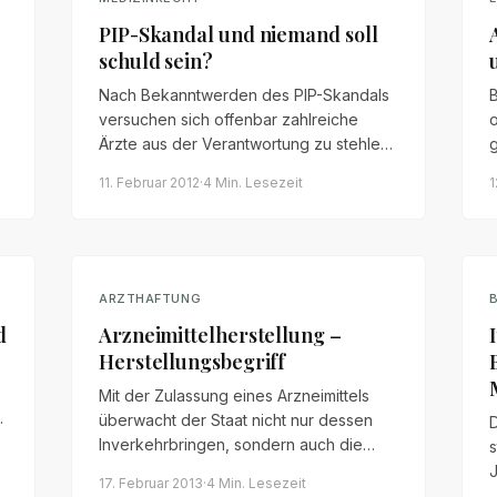
PIP-Skandal und niemand soll
schuld sein?
Nach Bekanntwerden des PIP-Skandals
B
versuchen sich offenbar zahlreiche
Ärzte aus der Verantwortung zu stehlen.
g
Tatsächlich war die Minderwertigkeit der
11. Februar 2012
·
4 Min.
Lesezeit
1
ck
Implantate jedoch früh bekannt – und die
E
Aufklärungspflichten der Ärzte bleiben
bestehen.
ARZTHAFTUNG
d
Arzneimittelherstellung –
Herstellungsbegriff
Mit der Zulassung eines Arzneimittels
t
überwacht der Staat nicht nur dessen
Inverkehrbringen, sondern auch die
s
zeitlich vorgelagerte Herstellung. Ein
J
17. Februar 2013
·
4 Min.
Lesezeit
Überblick über den Herstellungsbegriff