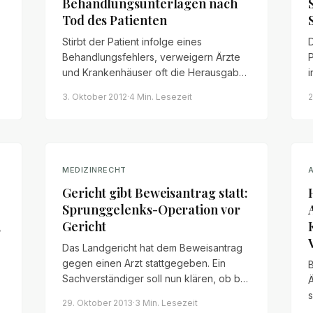
Behandlungsunterlagen nach
Tod des Patienten
Stirbt der Patient infolge eines
Behandlungsfehlers, verweigern Ärzte
und Krankenhäuser oft die Herausgabe
i
der Behandlungsunterlagen. Wem nach
3. Oktober 2012
·
4 Min.
Lesezeit
2
dem Tod des Patienten ein
E
n
Einsichtsrecht zusteht und welche
Voraussetzungen erfüllt sein müssen.
MEDIZINRECHT
Gericht gibt Beweisantrag statt:
Sprunggelenks-Operation vor
,
Gericht
Das Landgericht hat dem Beweisantrag
gegen einen Arzt stattgegeben. Ein
Sachverständiger soll nun klären, ob bei
einer Sprunggelenks-Operation gegen
s
29. Oktober 2013
·
3 Min.
Lesezeit
die Regeln der ärztlichen Kunst
z