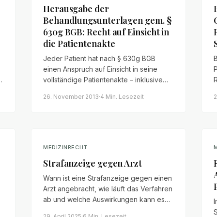
Herausgabe der
Behandlungsunterlagen gem. §
630g BGB: Recht auf Einsicht in
die Patientenakte
Jeder Patient hat nach § 630g BGB
einen Anspruch auf Einsicht in seine
.
vollständige Patientenakte – inklusive
R
Kopien. Wann darf eine Klinik die
D
26. November 2013
·
4 Min.
Lesezeit
2
n
Herausgabe verweigern und was dürfen
Kopien kosten?
d
MEDIZINRECHT
Strafanzeige gegen Arzt
Wann ist eine Strafanzeige gegen einen
Arzt angebracht, wie läuft das Verfahren
ab und welche Auswirkungen kann es
I
auf zivilrechtliche Ansprüche haben?
29. April 2025
·
6 Min.
Lesezeit