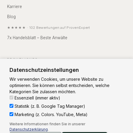
Karriere
Blog
★★★★★
·
102
Bewertungen auf
ProvenExpert
7x Handelsblatt – Beste Anwälte
RECHTLICHES
Datenschutzeinstellungen
Impressum
Wir verwenden Cookies, um unsere Website zu
Datenschutz
optimieren. Sie können selbst entscheiden, welche
Kategorien Sie zulassen möchten.
Essenziell (immer aktiv)
Statistik (z. B. Google Tag Manager)
Marketing (z. Colors. YouTube, Meta)
Vorstand: RA Christian Zierhut
Weitere Informationen finden Sie in unserer
Aufsichtsrat: RA Thorsten Weinsdörfer (Vorsitz)
Datenschutzerklärung
.