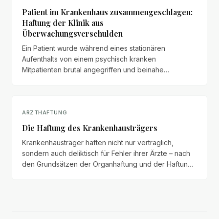
Patient im Krankenhaus zusammengeschlagen:
Haftung der Klinik aus
Überwachungsverschulden
Ein Patient wurde während eines stationären
Aufenthalts von einem psychisch kranken
Mitpatienten brutal angegriffen und beinahe
stranguliert. Da das aggressive Verhalten des Täters
bekannt war, kommt eine Haftung der Klinik aus
Überwachungsverschulden in Betracht – mit
Ansprüchen auf Schmerzensgeld und
ARZTHAFTUNG
Schadensersatz.
Die Haftung des Krankenhausträgers
Krankenhausträger haften nicht nur vertraglich,
sondern auch deliktisch für Fehler ihrer Ärzte – nach
den Grundsätzen der Organhaftung und der Haftung
für Verrichtungsgehilfen.