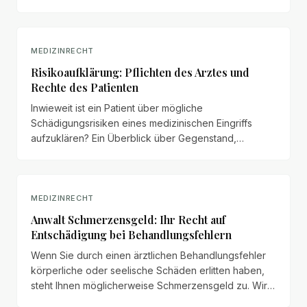
nicht ungefährlichen Medikamenten nicht darauf
verlassen, dass der Patient den Beipackzettel liest,
sondern muss aktiv über Nebenwirkungen aufklären.
MEDIZINRECHT
Risikoaufklärung: Pflichten des Arztes und
Rechte des Patienten
Inwieweit ist ein Patient über mögliche
Schädigungsrisiken eines medizinischen Eingriffs
aufzuklären? Ein Überblick über Gegenstand,
Grenzen und nachträgliche Pflichten der
Risikoaufklärung.
MEDIZINRECHT
Anwalt Schmerzensgeld: Ihr Recht auf
Entschädigung bei Behandlungsfehlern
Wenn Sie durch einen ärztlichen Behandlungsfehler
körperliche oder seelische Schäden erlitten haben,
steht Ihnen möglicherweise Schmerzensgeld zu. Wir
erläutern Anspruchsvoraussetzungen, Bemessung