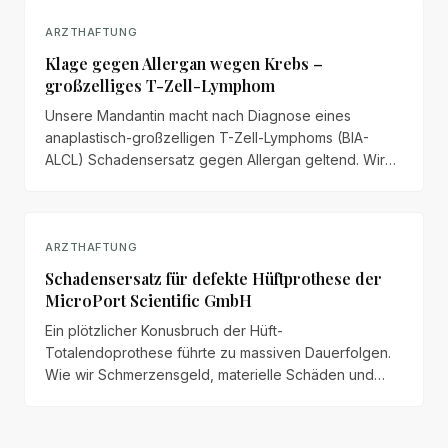
ARZTHAFTUNG
Klage gegen Allergan wegen Krebs –
großzelliges T-Zell-Lymphom
Unsere Mandantin macht nach Diagnose eines
anaplastisch-großzelligen T-Zell-Lymphoms (BIA-
ALCL) Schadensersatz gegen Allergan geltend. Wir
veröffentlichen das vollständige Anspruchsschreiben
mit Schmerzensgeld, Haushaltsführungsschaden und
Schadenspositionen.
ARZTHAFTUNG
Schadensersatz für defekte Hüftprothese der
MicroPort Scientific GmbH
Ein plötzlicher Konusbruch der Hüft-
Totalendoprothese führte zu massiven Dauerfolgen.
Wie wir Schmerzensgeld, materielle Schäden und
Haushaltsführungsschaden für unseren Mandanten
geltend gemacht haben.