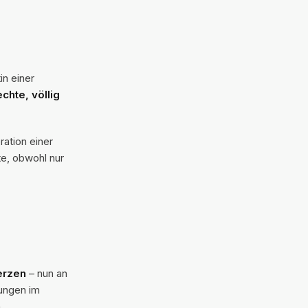
n einer
echte, völlig
ration einer
te, obwohl nur
erzen
– nun an
ungen im
.