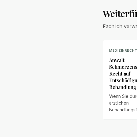
Weiterf
Fachlich verw
MEDIZINRECH
Anwalt
Schmerzensg
Recht auf
Entschädigu
Behandlung
Wenn Sie dur
ärztlichen
Behandlungsf
körperliche o
seelische Sc
erlitten haben
Ihnen möglic