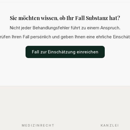
ld zu. Wir
Versicheru
oder Rente
Sie möchten wissen, ob Ihr Fall Substanz hat?
aussetzungen,
nd
Nicht jeder Behandlungsfehler führt zu einem Anspruch.
.
rüfen Ihren Fall persönlich und geben Ihnen eine ehrliche Einschä
Fall zur Einschätzung einreichen
MEDIZINRECHT
KANZLEI