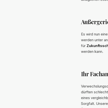
Außergeri
Es wird nun ein
werden unter a
für
Zukunftssc
werden kann.
Ihr Facha
Verwechslungsop
dürften schlech
eines vergleichb
Sorgfalt. Unsere