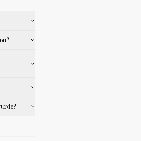
ion?
 wurde?