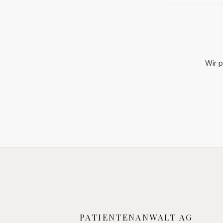
Schmerzensge
erläutern
Anspruchsvor
Bemessung u
Durchsetzung
Wir p
PATIENTENANWALT AG