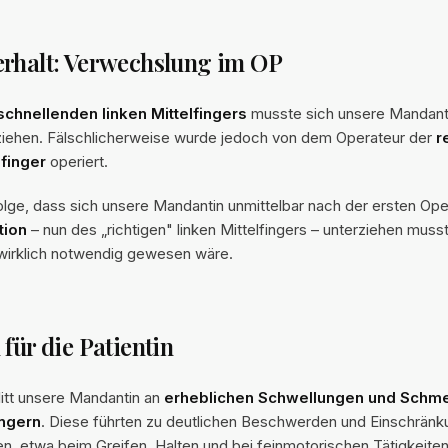
erhalt: Verwechslung im OP
schnellenden linken Mittelfingers
musste sich unsere Mandanti
ziehen. Fälschlicherweise wurde jedoch von dem Operateur der
r
finger
operiert.
olge, dass sich unsere Mandantin unmittelbar nach der ersten Ope
tion
– nun des „richtigen" linken Mittelfingers – unterziehen muss
wirklich notwendig gewesen wäre.
 für die Patientin
 litt unsere Mandantin an
erheblichen Schwellungen und Schm
ingern
. Diese führten zu deutlichen Beschwerden und Einschränk
en, etwa beim Greifen, Halten und bei feinmotorischen Tätigkeiten