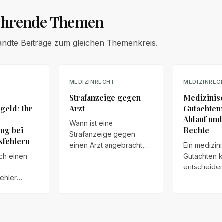
ührende Themen
andte Beiträge zum gleichen Themenkreis.
T
MEDIZINRECHT
MEDIZINREC
Strafanzeige gegen
Medizinis
eld: Ihr
Arzt
Gutachten
Ablauf und
Wann ist eine
ng bei
Rechte
Strafanzeige gegen
sfehlern
einen Arzt angebracht,
Ein medizin
ch einen
wie läuft das Verfahren
Gutachten 
ab und welche
entscheide
ehler
Auswirkungen kann es
es um die K
der
auf zivilrechtliche
Gesundheit
häden
Ansprüche haben?
rechtlichen
, steht
– ob bei
herweise
Behandlung