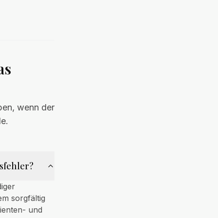
as
ben, wenn der
de.
sfehler?
diger
m sorgfältig
ienten- und