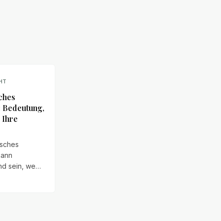
HT
ches
: Bedeutung,
 Ihre
isches
kann
nd sein, wenn
lärung von
sfragen im
 Kontext geht
sfehlern,