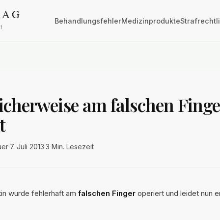
Behandlungsfehler
Medizinprodukte
Strafrechtl
icherweise am falschen Finge
t
uer
·
7. Juli 2013
·
3 Min.
Lesezeit
in wurde fehlerhaft am
falschen Finger
operiert und leidet nun e