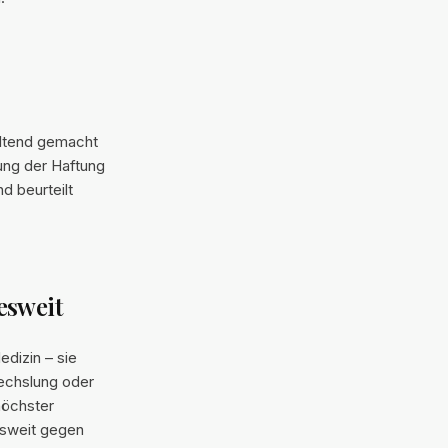
eltend gemacht
ung der Haftung
nd beurteilt
esweit
dizin – sie
wechslung oder
höchster
esweit gegen