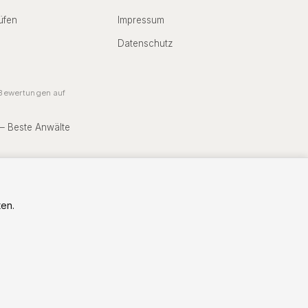
üfen
Impressum
Datenschutz
ewertungen auf
 – Beste Anwälte
en.
Vorstand: RA Christian Zierhut
rat: RA Thorsten Weinsdörfer (Vorsitz)