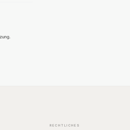
ngsangelegenheiten
nfragen.
tzung.
RECHTLICHES