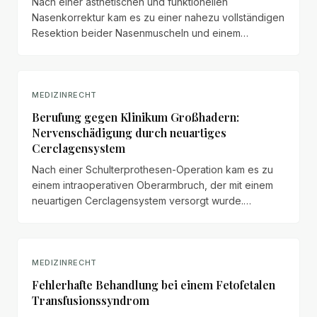
Nach einer ästhetischen und funktionellen
Nasenkorrektur kam es zu einer nahezu vollständigen
Resektion beider Nasenmuscheln und einem
ausgeprägten Empty-Nose-Syndrom. Die
Patientenanwalt AG klagt für den Mandanten auf
Schmerzensgeld.
MEDIZINRECHT
Berufung gegen Klinikum Großhadern:
Nervenschädigung durch neuartiges
Cerclagensystem
Nach einer Schulterprothesen-Operation kam es zu
einem intraoperativen Oberarmbruch, der mit einem
neuartigen Cerclagensystem versorgt wurde.
Drahtenden schädigten den Nervus radialis dauerhaft.
Das LG München I sah lediglich eine 'unerwartete
Komplikation'. Wir haben Berufung eingelegt – aus
unserer Sicht liegen ein Behandlungsfehler und ein
MEDIZINRECHT
Aufklärungsfehler vor.
Fehlerhafte Behandlung bei einem Fetofetalen
Transfusionssyndrom