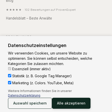
Blog
★★★★★
·
102
Bewertungen auf
ProvenExpert
Handelsblatt – Beste Anwälte
RECHTLICHES
Datenschutzeinstellungen
Impressum
Wir verwenden Cookies, um unsere Website zu
Datenschutz
optimieren. Sie können selbst entscheiden, welche
Kategorien Sie zulassen möchten.
Essenziell (immer aktiv)
Statistik (z. B. Google Tag Manager)
Marketing (z. Colors. YouTube, Meta)
Vorstand: RA Christian Zierhut
Weitere Informationen finden Sie in unserer
Aufsichtsrat: RA Thorsten Weinsdörfer (Vorsitz)
Datenschutzerklärung
.
©
2026
Patientenanwalt Rechtsanwalt-Aktiengesellschaft
Auswahl speichern
Alle akzeptieren