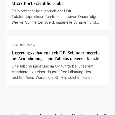
MicroPort Scientific GmbH
Ein plötzlicher Konusbruch der Hüft-
Totalendoprothese führte zu massiven Dauerfolgen.
Wie wir Schmerzensgeld, materielle Schäden und
Haushaltsführungsschaden für unseren Mandanten
geltend gemacht haben.
ARZTHAFTUNG
Lagerungsschaden nach OP: Schmerzensgeld
bei Armlähmung – ein Fall aus unserer Kanzlei
Eine falsche Lagerung im OP führte bei unserem
Mandanten zu einer dauerhaften Lähmung des
rechten Arms. Warum die Klinik in solchen Fällen
praktisch immer haftet – und mit welchen Ansprüchen
Patienten realistisch rechnen können.