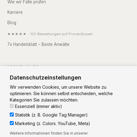
Wie wir Fälle prüfen
Karriere
Blog
★★★★★
·
102
Bewertungen auf
ProvenExpert
7x Handelsblatt – Beste Anwälte
RECHTLICHES
Datenschutzeinstellungen
Impressum
Wir verwenden Cookies, um unsere Website zu
Datenschutz
optimieren. Sie können selbst entscheiden, welche
Kategorien Sie zulassen möchten.
Essenziell (immer aktiv)
Statistik (z. B. Google Tag Manager)
Marketing (z. Colors. YouTube, Meta)
Vorstand: RA Christian Zierhut
Weitere Informationen finden Sie in unserer