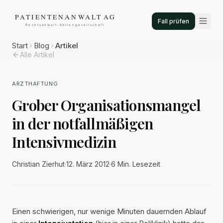
Fall prüfen
Start
Blog
Artikel
Alle Artikel
ARZTHAFTUNG
Grober Organisationsmangel
in der notfallmäßigen
Intensivmedizin
Christian Zierhut
·
12. März 2012
·
6 Min.
Lesezeit
Einen schwierigen, nur wenige Minuten dauernden Ablauf