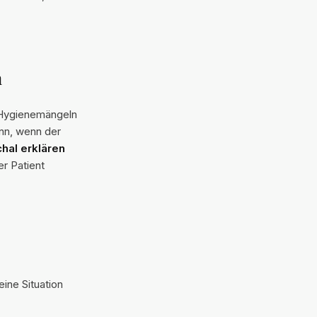
n
h Hygienemängeln
nn, wenn der
hal erklären
er Patient
eine Situation