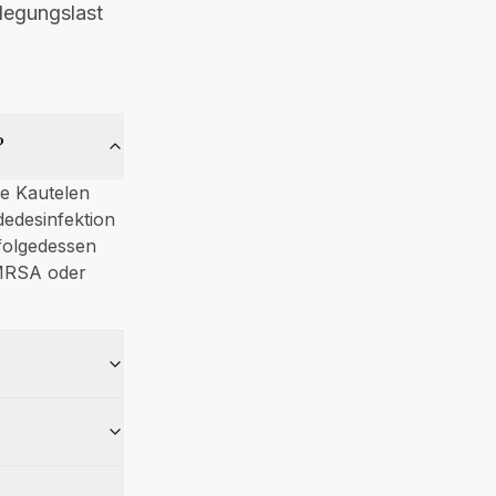
legungslast
?
le Kautelen
dedesinfektion
nfolgedessen
 MRSA oder