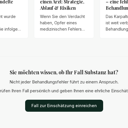
andelte
einen Arzt: Strategie,
– eine feh
Ablauf & Risiken
Behandlu
nt wurde
Wenn Sie den Verdacht
Das Karpal
haben, Opfer eines
ist weit verb
ie infolge
medizinischen Fehlers
Behandlung
ängeln mit
geworden zu sein, ist
Operation 
m infiziert.
der Impuls oft groß,
Nachsorge 
 Sepsis
sofort eine Strafanzeige
dauerhafte
wei Tage
zu erstatten. Doch dieser
führen. Ein
er
Schritt ist nicht immer der
über typisc
 knapp.
effektivste Weg.
Patientenre
Sie möchten wissen, ob Ihr Fall Substanz hat?
Nicht jeder Behandlungsfehler führt zu einem Anspruch.
rüfen Ihren Fall persönlich und geben Ihnen eine ehrliche Einschä
Fall zur Einschätzung einreichen