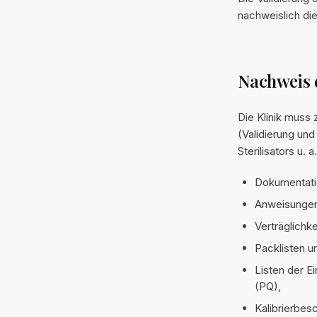
nachweislich die
Nachweis 
Die Klinik muss
(Validierung un
Sterilisators u. 
Dokumentatio
Anweisungen 
Verträglichk
Packlisten 
Listen der E
(PQ),
Kalibrierbes