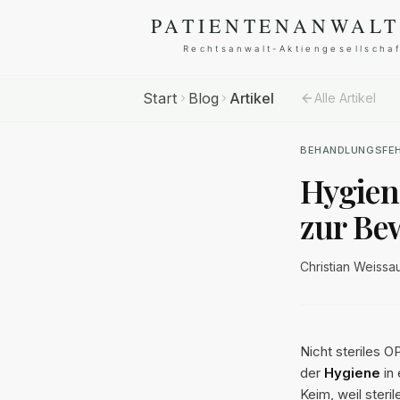
Start
Blog
Artikel
Alle Artikel
BEHANDLUNGSFE
Hygien
zur Be
Christian Weissa
Nicht steriles 
der
Hygiene
in 
Keim, weil steri