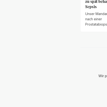
zu spät beh
Sepsis
Unser Manda
nach einer
Prostatabiops
von Hygienem
einem Bakteriu
Eine schwere
wurde über z
übersehen – 
überlebte nur
Wir p