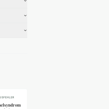
GSFEHLER
nelsyndrom