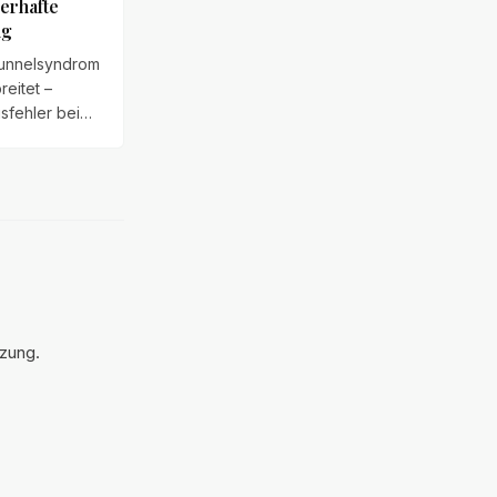
lerhafte
ng
tunnelsyndrom
reitet –
sfehler bei
und
können zu
n Schäden
 Überblick
he Fehler und
chte.
tzung.