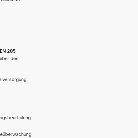
 EN 285
eiber des
elversorgung,
ungsbeurteilung
ineüberwachung,