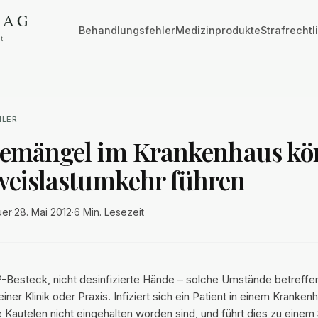
Behandlungsfehler
Medizinprodukte
Strafrechtl
HLER
emängel im Krankenhaus k
weislastumkehr führen
uer
·
28. Mai 2012
·
6 Min.
Lesezeit
OP-Besteck, nicht desinfizierte Hände – solche Umstände betreffe
einer Klinik oder Praxis. Infiziert sich ein Patient in einem Kranke
le Kautelen nicht eingehalten worden sind, und führt dies zu eine