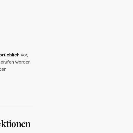
prüchlich
vor,
rgerufen worden
der
ktionen