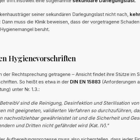
er trifft insoweit eine sogenannte
sekundäre Darlegungslast
.
enhausträger seiner sekundären Darlegungslast nicht nach,
kehr
: Dann muss die Klinik beweisen, dass der vorgetragene Schaden
Hygienemangel beruht.
den Hygienevorschriften
n der Rechtsprechung getragene – Ansicht findet ihre Stütze im 
hriften. So heißt es etwa in der
DIN EN 15883
(Anforderungen a
ung) unter Nr. 1.3.:
treibV sind die Reinigung, Desinfektion und Sterilisation von
n mit geeigneten, validierten Verfahren so durchzuführen, das
n nachvollziehbar gewährleistet ist und die Sicherheit und Ge
ndern und Dritten nicht gefährdet wird (Kat. IV)."
der Aufbereitungsprozesse muss also sicherstellen, dass jeder Ein