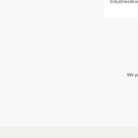
Industriesiliko
der größten F
Medizinprodu
Patientenanwa
Zierhut vertrit
meisten deut
Opfer gegen
Allianz und B
Wir p