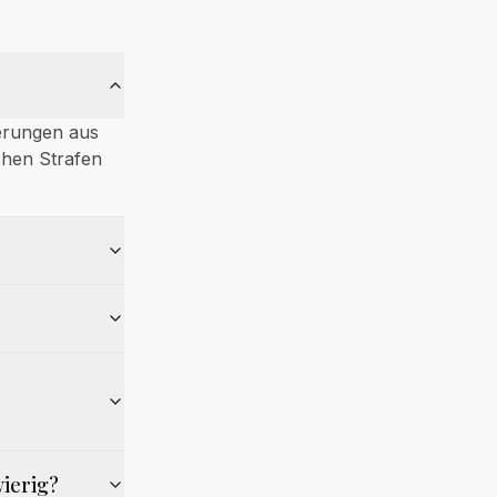
ßerungen aus
chen Strafen
ierig?