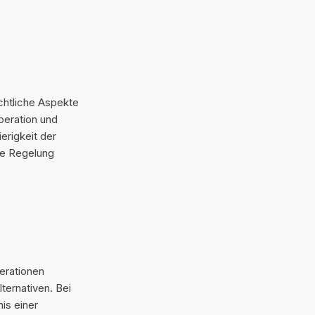
chtliche Aspekte
peration und
erigkeit der
he Regelung
erationen
ternativen. Bei
nis einer