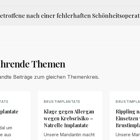
Betroffene nach einer fehlerhaften Schönheitsoperat
ührende Themen
andte Beiträge zum gleichen Themenkreis.
TATE
BRUSTIMPLANTATE
BRUSTIMPL
plantate
Klage gegen Allergan
Rippling 
wegen Krebsrisiko –
Einsetzen
Natrelle Implantate
Brustimpl
dal um
te aus
Unsere Mandantin macht
Unsere Man