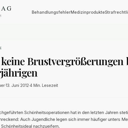
Behandlungsfehler
Medizinprodukte
Strafrechtl
E
: keine Brustvergrößerungen 
jährigen
uer
·
13. Juni 2012
·
4 Min.
Lesezeit
rchgeführten Schönheitsoperationen hat in den letzten Jahren st
reckend: Auch Jugendliche legen sich immer häufiger unters M
 Schönheitsideal nachzueifern.