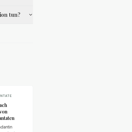
ion tun?
ANTATE
nach
 von
antaten
dantin