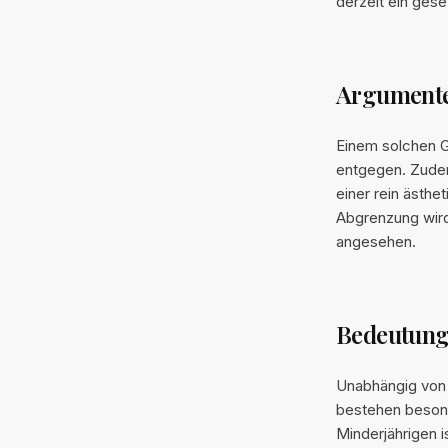
derzeit ein gese
Argumente 
Einem solchen G
entgegen. Zudem
einer rein ästhe
Abgrenzung wird
angesehen.
Bedeutung 
Unabhängig von 
bestehen besond
Minderjährigen i