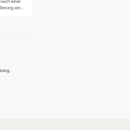
 nach einer
ößerung ein
und tastbares
il die
ehlerhaft vor
 dem
 platziert
tzung.