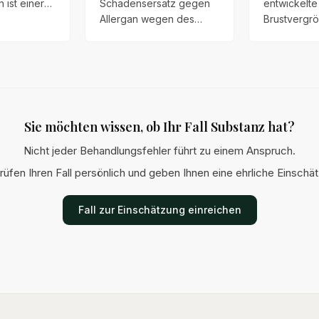
n ist einer
Schadensersatz gegen
entwickelte
älle des
Allergan wegen des
Brustvergr
ktrechts.
Krebsrisikos der
sichtbares 
lt Christian
texturierten Natrelle
Rippling, we
t die
Brustimplantate geltend.
Implantate f
schen PIP-
Wir fordern
statt hinter
 TÜV,
Schmerzensgeld in Höhe
Brustmuskel
renntag.
von mindestens 100.000
wurden.
Sie möchten wissen, ob Ihr Fall Substanz hat?
€.
Nicht jeder Behandlungsfehler führt zu einem Anspruch.
rüfen Ihren Fall persönlich und geben Ihnen eine ehrliche Einschä
Fall zur Einschätzung einreichen