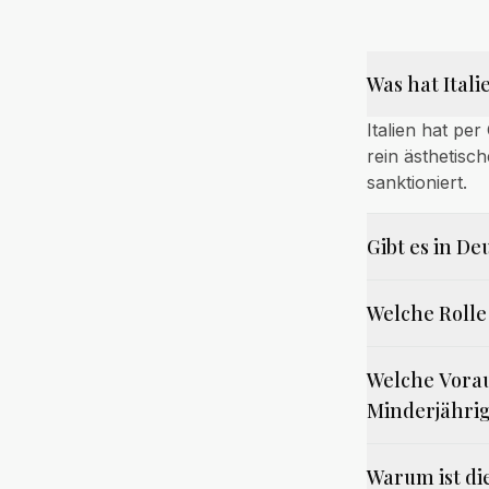
Was hat Ital
Italien hat pe
rein ästhetis
sanktioniert.
Gibt es in D
Welche Rolle 
Welche Vorau
Minderjährig
Warum ist di