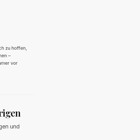
ch zu hoffen,
nen –
amer vor
rigen
ngen und