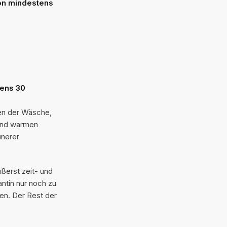
on mindestens
ens 30
en der Wäsche,
 und warmen
inerer
ßerst zeit- und
ntin nur noch zu
gen. Der Rest der