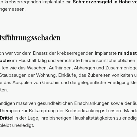
er krebserregenden Implantate ein
Schmerzensgeld in Höhe v
ngemessen.
ltsführungsschaden
n war vor dem Einsatz der krebserregenden Implantate
mindest
Woche
im Haushalt tätig und verrichtete hierbei sämtliche üblichen
keiten wie das Waschen, Aufhängen, Abhängen und Zusammenleg
Staubsaugen der Wohnung, Einkäufe, das Zubereiten von kalten
e das Abspülen von Geschirr und die gelegentliche Erledigung kle
ten.
ändigen massiven gesundheitlichen Einschränkungen sowie der äu
Therapien zur Bekämpfung der Krebserkrankung ist unsere Manda
rittel
in der Lage, ihre bisherigen Haushaltstätigkeiten zu erledi
leibt unerledigt.