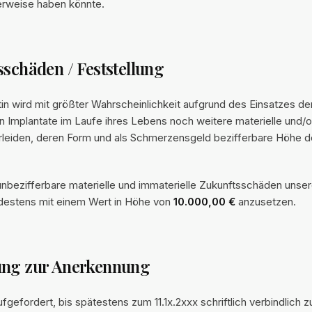
erweise haben könnte.
sschäden / Feststellung
n wird mit größter Wahrscheinlichkeit aufgrund des Einsatzes de
 Implantate im Laufe ihres Lebens noch weitere materielle und/o
leiden, deren Form und als Schmerzensgeld bezifferbare Höhe de
unbezifferbare materielle und immaterielle Zukunftsschäden unse
ndestens mit einem Wert in Höhe von
10.000,00 €
anzusetzen.
ung zur Anerkennung
ufgefordert, bis spätestens zum 11.1x.2xxx schriftlich verbindlich z