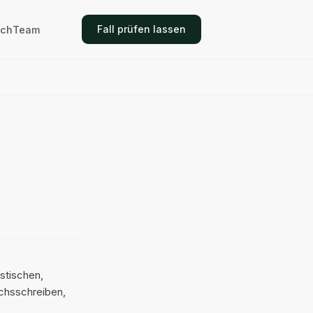
Fall prüfen lassen
ich
Team
–
stischen,
chsschreiben,