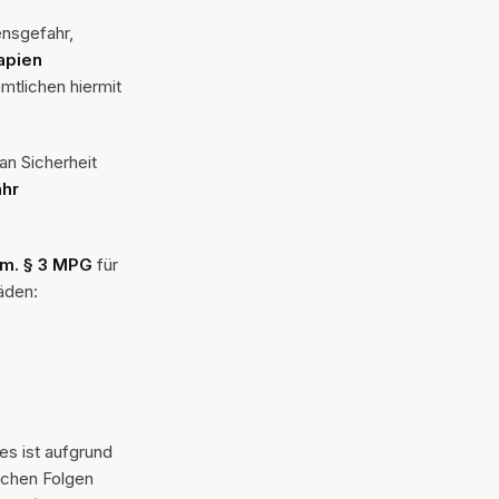
ensgefahr,
apien
mtlichen hiermit
an Sicherheit
hr
V.m. § 3 MPG
für
äden:
s ist aufgrund
schen Folgen