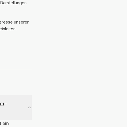
 Darstellungen
teresse unserer
inleiten.
an-
 ein