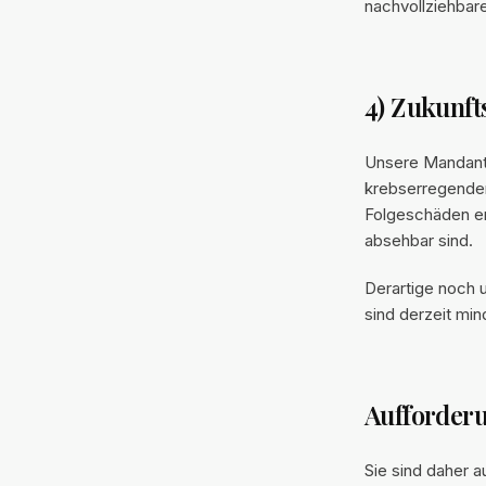
nachvollziehbar
4) Zukunft
Unsere Mandanti
krebserregenden
Folgeschäden er
absehbar sind.
Derartige noch 
sind derzeit mi
Aufforder
Sie sind daher a