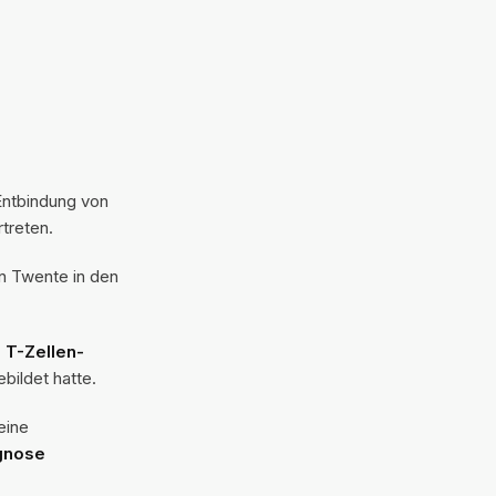
Entbindung von
rtreten.
n Twente in den
 T-Zellen-
bildet hatte.
eine
gnose