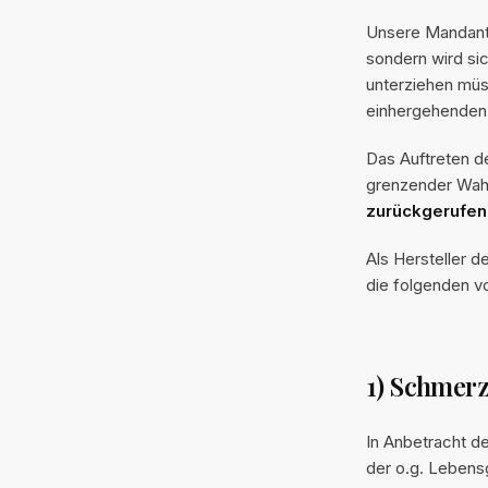
Unsere Mandanti
sondern wird si
unterziehen mü
einhergehenden
Das Auftreten d
grenzender Wahr
zurückgerufen
Als Hersteller d
die folgenden vo
1) Schmer
In Anbetracht d
der o.g. Leben