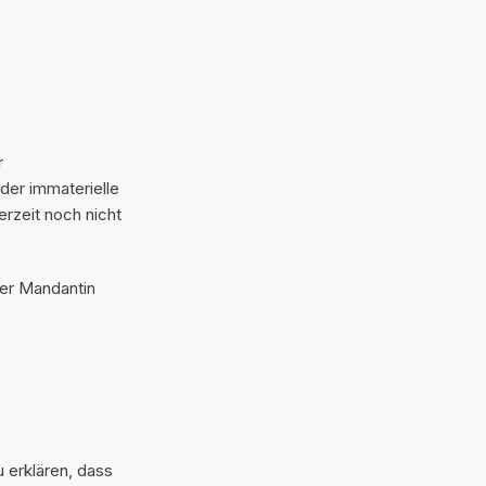
r
der immaterielle
rzeit noch nicht
rer Mandantin
u erklären, dass