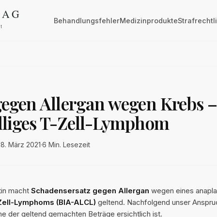
Behandlungsfehler
Medizinprodukte
Strafrechtl
gegen Allergan wegen Krebs 
lliges T-Zell-Lymphom
·
8. März 2021
·
6 Min.
Lesezeit
in macht
Schadensersatz gegen Allergan
wegen eines anapla
Zell-Lymphoms (BIA-ALCL)
geltend. Nachfolgend unser Anspru
e der geltend gemachten Beträge ersichtlich ist.