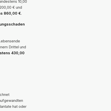
mindestens 10,00
 200,00 € und
ns 860,00 €
.
rungsschaden
s Lebensende
nem Drittel und
stens 430,00
echnet
h aufgewandten
lantate hat oder