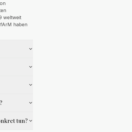
von
ten
 weltweit
 BfArM haben
?
onkret tun?