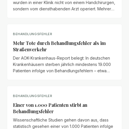
wurden in einer Klinik nicht von einem Handchirurgen,
sondern vom diensthabenden Arzt operiert. Mehrere
Nägel wurden fehlerhaft gesetzt – die Nachbehandler
werten das Vorgehen als groben Behandlungsfehler.
BEHANDLUNGSFEHLER
Mehr Tote durch Behandlungsfehler als im
Straßenverkehr
Der AOK-Krankenhaus-Report belegt: In deutschen
Krankenhäusern sterben jährlich mindestens 19.000
Patienten infolge von Behandlungsfehlern – etwa
fünfmal mehr als im Straßenverkehr. Trotzdem machen
nur wenige Geschädigte ihre
Schadensersatzansprüche geltend.
BEHANDLUNGSFEHLER
Einer von 1.000 Patienten stirbt an
Behandlungsfehler
Wissenschaftliche Studien gehen davon aus, dass
statistisch gesehen einer von 1.000 Patienten infolge