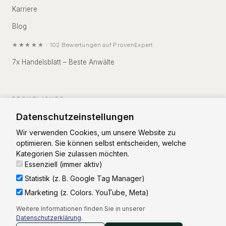
Karriere
Blog
★★★★★
·
102
Bewertungen auf
ProvenExpert
7x Handelsblatt – Beste Anwälte
RECHTLICHES
Datenschutzeinstellungen
Impressum
Wir verwenden Cookies, um unsere Website zu
Datenschutz
optimieren. Sie können selbst entscheiden, welche
Kategorien Sie zulassen möchten.
Essenziell (immer aktiv)
Statistik (z. B. Google Tag Manager)
Marketing (z. Colors. YouTube, Meta)
Vorstand: RA Christian Zierhut
Weitere Informationen finden Sie in unserer
Aufsichtsrat: RA Thorsten Weinsdörfer (Vorsitz)
Datenschutzerklärung
.