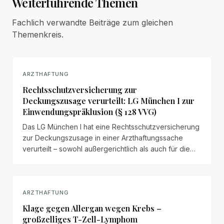
Weiterführende Themen
Fachlich verwandte Beiträge zum gleichen
Themenkreis.
ARZTHAFTUNG
Rechtsschutzversicherung zur
Deckungszusage verurteilt: LG München I zur
Einwendungspräklusion (§ 128 VVG)
Das LG München I hat eine Rechtsschutzversicherung
zur Deckungszusage in einer Arzthaftungssache
verurteilt – sowohl außergerichtlich als auch für die
erste Instanz bei einem Streitwert von 172.386 €. Wir
erläutern die wichtigen Grundsätze zur
Einwendungspräklusion nach § 128 VVG.
ARZTHAFTUNG
Klage gegen Allergan wegen Krebs –
großzelliges T-Zell-Lymphom