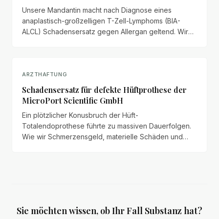
Unsere Mandantin macht nach Diagnose eines
anaplastisch-großzelligen T-Zell-Lymphoms (BIA-
ALCL) Schadensersatz gegen Allergan geltend. Wir
veröffentlichen das vollständige Anspruchsschreiben
mit Schmerzensgeld, Haushaltsführungsschaden und
Schadenspositionen.
ARZTHAFTUNG
Schadensersatz für defekte Hüftprothese der
MicroPort Scientific GmbH
Ein plötzlicher Konusbruch der Hüft-
Totalendoprothese führte zu massiven Dauerfolgen.
Wie wir Schmerzensgeld, materielle Schäden und
Haushaltsführungsschaden für unseren Mandanten
geltend gemacht haben.
Sie möchten wissen, ob Ihr Fall Substanz hat?