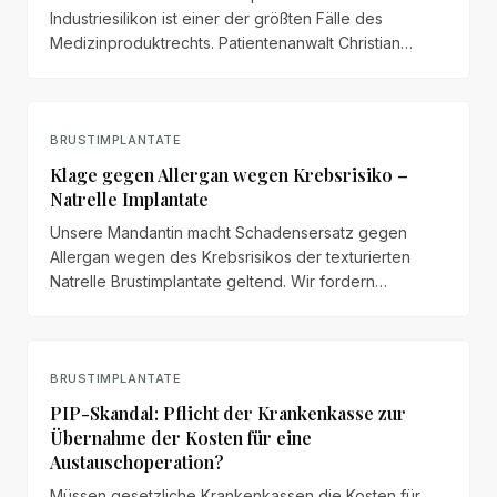
Industriesilikon ist einer der größten Fälle des
Medizinproduktrechts. Patientenanwalt Christian
Zierhut vertritt die meisten deutschen PIP-Opfer
gegen TÜV, Allianz und Brenntag.
BRUSTIMPLANTATE
Klage gegen Allergan wegen Krebsrisiko –
Natrelle Implantate
Unsere Mandantin macht Schadensersatz gegen
Allergan wegen des Krebsrisikos der texturierten
Natrelle Brustimplantate geltend. Wir fordern
Schmerzensgeld in Höhe von mindestens 100.000 €.
BRUSTIMPLANTATE
PIP-Skandal: Pflicht der Krankenkasse zur
Übernahme der Kosten für eine
Austauschoperation?
Müssen gesetzliche Krankenkassen die Kosten für