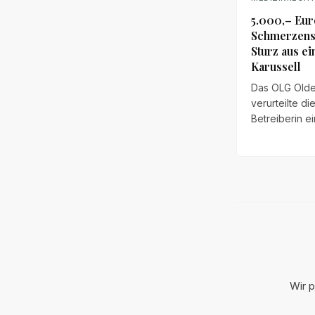
5.000,– Eur
Schmerzens
Sturz aus e
Karussell
Das OLG Old
verurteilte di
Betreiberin ei
und Freizeitp
5.000,– Euro
Schmerzensge
das Fahrgesc
Loop" auch 
ordnungsge
arretierten
Sicherheitsbü
betrieben we
konnte. Den E
Wir p
ein Mitversch
2/3 angerech