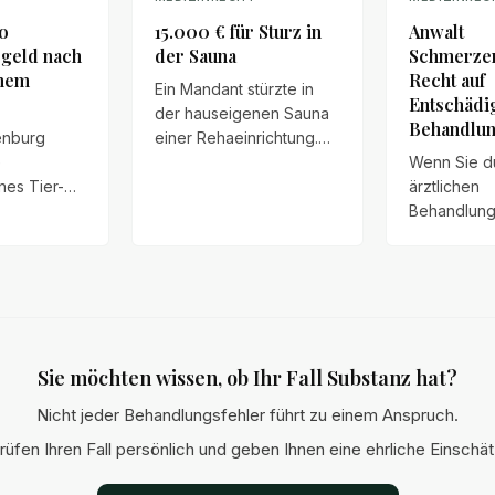
o
15.000 € für Sturz in
Anwalt
geld nach
der Sauna
Schmerzen
inem
Recht auf
Ein Mandant stürzte in
Entschädi
der hauseigenen Sauna
Behandlun
enburg
einer Rehaeinrichtung.
e
Wie die
Wenn Sie d
nes Tier-
Verkehrssicherungspflichten
ärztlichen
arks zu
des Betreibers zu einer
Behandlung
Gesamtabgeltung von
körperliche
ld, weil
15.000 € führten.
seelische 
häft „Luna
erlitten hab
ohne
Ihnen mögl
mäß
Schmerzens
erläutern
Sie möchten wissen, ob Ihr Fall Substanz hat?
gel
Anspruchsv
rden
Bemessung
Nicht jeder Behandlungsfehler führt zu einem Anspruch.
ltern wurde
Durchsetzu
rüfen Ihren Fall persönlich und geben Ihnen eine ehrliche Einschä
ulden von
net.