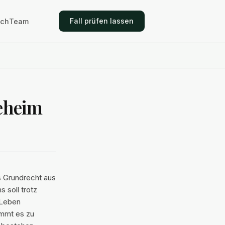
Fall prüfen lassen
ich
Team
geheim
s Grundrecht aus
 soll trotz
 Leben
ommt es zu