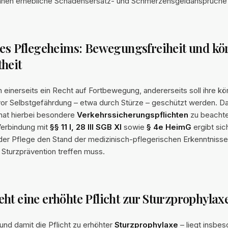
önnen erhebliche Schadensersatz- und Schmerzensgeldansprüche
des Pflegeheims: Bewegungsfreiheit und kö
heit
einerseits ein Recht auf Fortbewegung, andererseits soll ihre kö
vor Selbstgefährdung – etwa durch Stürze – geschützt werden. D
hat hierbei besondere
Verkehrssicherungspflichten
zu beacht
Verbindung mit
§§ 11 I, 28 III SGB XI
sowie
§ 4e HeimG
ergibt sic
der Pflege den Stand der medizinisch-pflegerischen Erkenntnisse
turzprävention treffen muss.
ht eine erhöhte Pflicht zur Sturzprophylax
– und damit die Pflicht zu erhöhter
Sturzprophylaxe
– liegt insbes