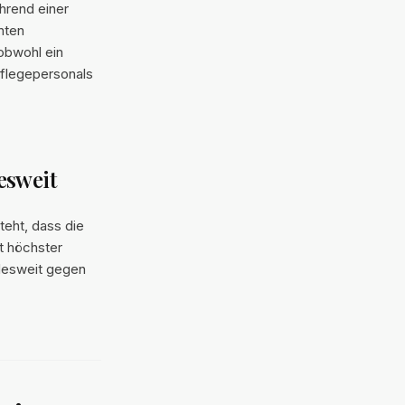
hrend einer
nten
 obwohl ein
Pflegepersonals
esweit
teht, dass die
t höchster
ndesweit gegen