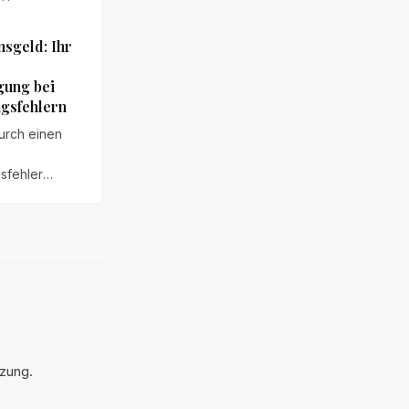
sgeld: Ihr
gung bei
gsfehlern
urch einen
sfehler
 oder
Schäden
en, steht
icherweise
geld zu. Wir
oraussetzungen,
 und
ng.
tzung.