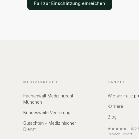
Fall zur Einschätzung einreichen
MEDIZINRECHT
KANZLEI
Fachanwalt Medizinrecht
Wie wir Fälle pr
München
Karriere
Bundesweite Vertretung
Blog
Gutachten – Medizinischer
★★★★★
·
102
B
Dienst
ProvenExpert