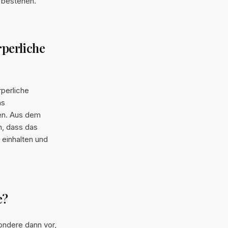
 bestehen.
rperliche
rperliche
as
en. Aus dem
h, dass das
 einhalten und
e?
ondere dann vor,