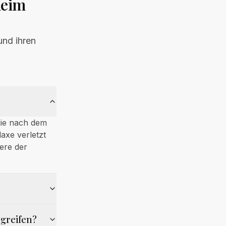
heim
nd ihren
die nach dem
axe verletzt
ere der
greifen?