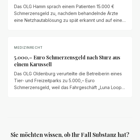
Das OLG Hamm sprach einem Patienten 15.000 €
Schmerzensgeld zu, nachdem behandelnde Ärzte
eine Netzhautablösung zu spät erkannt und auf eine
rechtzeitige Überweisung an einen Augenchirurgen
verzichtet hatten – mit dauerhafter Sehminderung von
90 % als Folge.
MEDIZINRECHT
5.000,– Euro Schmerzensgeld nach Sturz aus
einem Karussell
Das OLG Oldenburg verurteilte die Betreiberin eines
Tier- und Freizeitparks zu 5.000,– Euro
Schmerzensgeld, weil das Fahrgeschäft „Luna Loop"
auch ohne ordnungsgemäß arretierten
Sicherheitsbügel betrieben werden konnte. Den
Eltern wurde ein Mitverschulden von 2/3 angerechnet.
Sie möchten wissen, ob Ihr Fall Substanz hat?