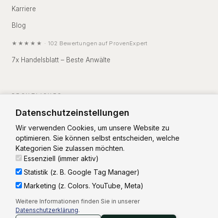
Karriere
Blog
★★★★★
·
102
Bewertungen auf
ProvenExpert
7x Handelsblatt – Beste Anwälte
RECHTLICHES
Datenschutzeinstellungen
Impressum
Wir verwenden Cookies, um unsere Website zu
Datenschutz
optimieren. Sie können selbst entscheiden, welche
Kategorien Sie zulassen möchten.
Essenziell (immer aktiv)
Statistik (z. B. Google Tag Manager)
Marketing (z. Colors. YouTube, Meta)
Vorstand: RA Christian Zierhut
Weitere Informationen finden Sie in unserer
Aufsichtsrat: RA Thorsten Weinsdörfer (Vorsitz)
Datenschutzerklärung
.