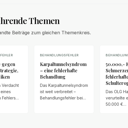
ührende Themen
andte Beiträge zum gleichen Themenkreis.
FEHLER
BEHANDLUNGSFEHLER
BEHANDLUN
e gegen
Karpaltunnelsyndrom
50.000,- 
Strategie,
– eine fehlerhafte
Schmerzen
siken
Behandlung
fehlerhaft
Schultero
 Verdacht
Das Karpaltunnelsyndrom
 eines
ist weit verbreitet –
Das OLG H
 Fehlers
Behandlungsfehler bei
verurteilte 
ein, ist
Operation und
50.000 €
 groß,
Nachsorge können zu
Schmerzen
trafanzeige
dauerhaften Schäden
einer fehle
 Doch dieser
führen. Ein Überblick
Schulterope