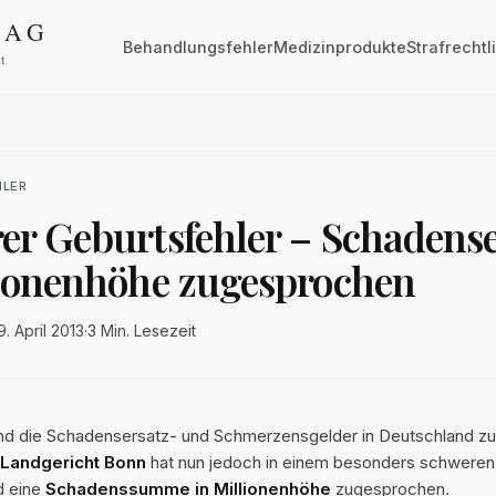
Behandlungsfehler
Medizinprodukte
Strafrechtl
HLER
er Geburtsfehler – Schadense
lionenhöhe zugesprochen
9. April 2013
·
3 Min.
Lesezeit
ind die Schadensersatz- und Schmerzensgelder in Deutschland zu
Landgericht Bonn
hat nun jedoch in einem besonders schweren 
d eine
Schadenssumme in Millionenhöhe
zugesprochen.