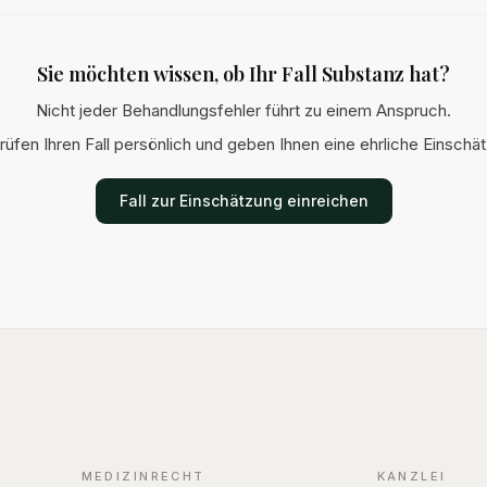
cht immer der
über typische Fehler und
kontraindiz
eg.
Patientenrechte.
Acromioplas
zum nahez
Sie möchten wissen, ob Ihr Fall Substanz hat?
vollständig
Funktionsve
Nicht jeder Behandlungsfehler führt zu einem Anspruch.
Schulter.
rüfen Ihren Fall persönlich und geben Ihnen eine ehrliche Einschä
Fall zur Einschätzung einreichen
MEDIZINRECHT
KANZLEI