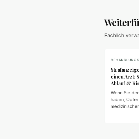
Weiterf
Fachlich verw
BEHANDLUNGS
Strafanzeig
einen Arzt: 
Ablauf & Ri
Wenn Sie den
haben, Opfer
medizinischen
geworden zu s
der Impuls oft
sofort eine S
zu erstatten.