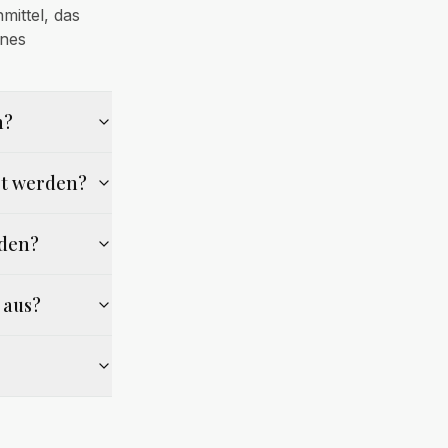
mittel, das
ines
h?
et werden?
aden?
 aus?