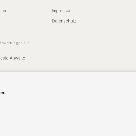
üfen
Impressum
Datenschutz
ewertungen auf
Beste Anwälte
en.
Vorstand: RA Christian Zierhut
rat: RA Thorsten Weinsdörfer (Vorsitz)