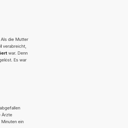
 Als die Mutter
l
verabreicht,
iert
war. Denn
elöst. Es war
 abgefallen
e Ärzte
 Minuten ein