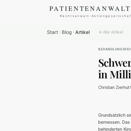
Start
Blog
Artikel
Alle Artikel
BEHANDLUNGSFE
Schwer
in Mil
Christian Zierhut
·
Grundsätzlich s
bemessen. Das
behinderten Kin