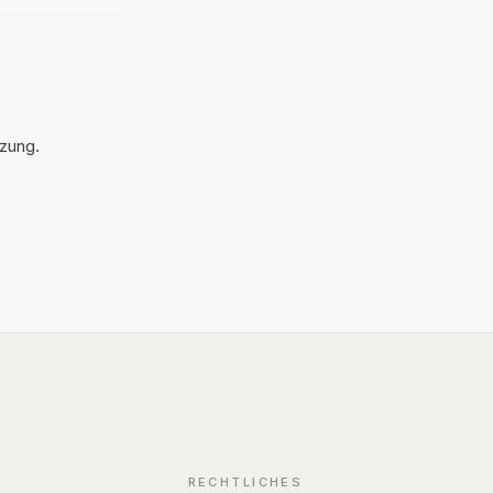
ierte offene
tik führte
u
en
rlust der
tzung.
RECHTLICHES