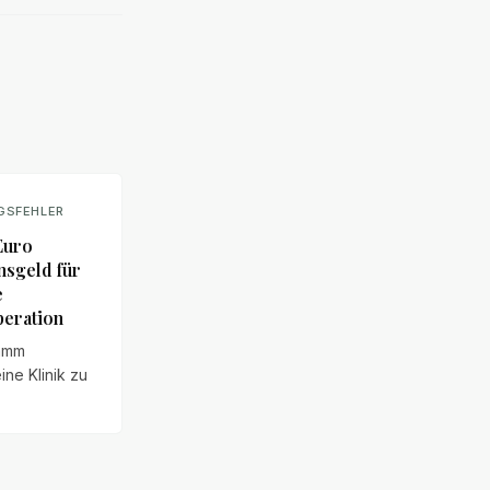
GSFEHLER
Euro
sgeld für
e
peration
amm
eine Klinik zu
sgeld nach
rhaften
ration: Eine