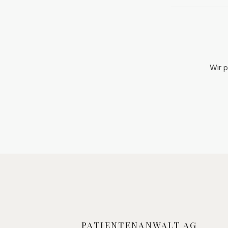
Schritt ist ni
effektivste W
Wir p
PATIENTENANWALT AG