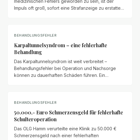
medizinischen Fehlers geworden zu sein, ist der
Impuls oft groß, sofort eine Strafanzeige zu erstatten.
Doch dieser Schritt ist nicht immer der effektivste
Weg.
BEHANDLUNGSFEHLER
Karpaltunnelsyndrom – eine fehlerhafte
Behandlung
Das Karpaltunnelsyndrom ist weit verbreitet –
Behandlungsfehler bei Operation und Nachsorge
können zu dauerhaften Schäden führen. Ein
Überblick über typische Fehler und Patientenrechte.
BEHANDLUNGSFEHLER
50.000,- Euro Schmerzensgeld für fehlerhafte
Schulteroperation
Das OLG Hamm verurteilte eine Klinik zu 50.000 €
Schmerzensgeld nach einer fehlerhaften