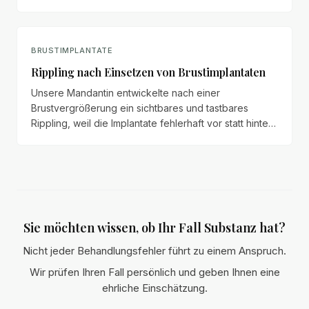
Zierhut vertritt die meisten deutschen PIP-Opfer
gegen TÜV, Allianz und Brenntag.
BRUSTIMPLANTATE
Rippling nach Einsetzen von Brustimplantaten
Unsere Mandantin entwickelte nach einer
Brustvergrößerung ein sichtbares und tastbares
Rippling, weil die Implantate fehlerhaft vor statt hinter
dem Brustmuskel platziert wurden.
Sie möchten wissen, ob Ihr Fall Substanz hat?
Nicht jeder Behandlungsfehler führt zu einem Anspruch.
Wir prüfen Ihren Fall persönlich und geben Ihnen eine
ehrliche Einschätzung.