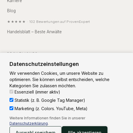
Karriere
Blog
★★★★★
·
102
Bewertungen auf
ProvenExpert
Handelsblatt – Beste Anwälte
RECHTLICHES
Datenschutzeinstellungen
Impressum
Wir verwenden Cookies, um unsere Website zu
Datenschutz
optimieren. Sie können selbst entscheiden, welche
Kategorien Sie zulassen möchten.
Essenziell (immer aktiv)
Statistik (z. B. Google Tag Manager)
Marketing (z. Colors. YouTube, Meta)
Vorstand: RA Christian Zierhut
Weitere Informationen finden Sie in unserer
Aufsichtsrat: RA Thorsten Weinsdörfer (Vorsitz)
Datenschutzerklärung
.
©
2026
Patientenanwalt Rechtsanwalt-Aktiengesellschaft
Auswahl speichern
Alle akzeptieren