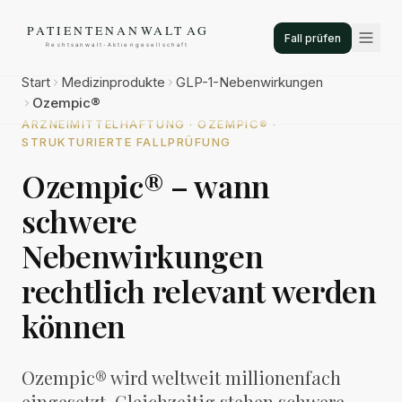
Fall prüfen
Start
Medizinprodukte
GLP-1-Nebenwirkungen
Ozempic®
ARZNEIMITTELHAFTUNG · OZEMPIC® ·
STRUKTURIERTE FALLPRÜFUNG
Ozempic® – wann
schwere
Nebenwirkungen
rechtlich relevant werden
können
Ozempic® wird weltweit millionenfach
eingesetzt. Gleichzeitig stehen schwere