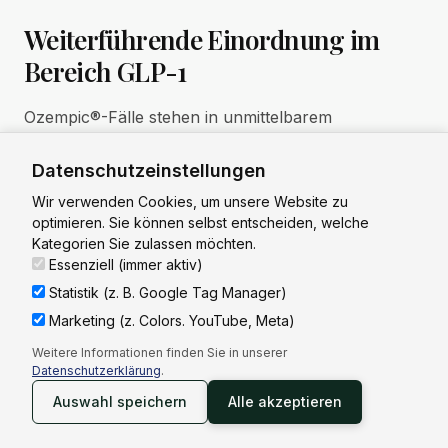
Weiterführende Einordnung im
Bereich GLP-1
Ozempic®-Fälle stehen in unmittelbarem
Zusammenhang mit weiteren Konstellationen
unseres
GLP-1-Schwerpunkts
und der allgemeinen
Datenschutzeinstellungen
Arzneimittel- und Produkthaftung
.
Wir verwenden Cookies, um unsere Website zu
optimieren. Sie können selbst entscheiden, welche
Kategorien Sie zulassen möchten.
Essenziell (immer aktiv)
Statistik (z. B. Google Tag Manager)
Wegovy® – hochdosiertes Semaglutid zur
Marketing (z. Colors. YouTube, Meta)
Adipositastherapie
Weitere Informationen finden Sie in unserer
Schwester-Wirkstoff in höherer Dosierung –
Datenschutzerklärung
.
wichtige Vergleichsperspektive für Semaglutid-Fälle.
Auswahl speichern
Alle akzeptieren
Mehr einordnen
→