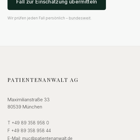
Fall zur Einschätzung übermitteln
Wir prüfen jeden Fall persönlich –
bundesweit
.
PATIENTENANWALT AG
Maximilianstraße 33
80539 München
T +49 89 358 958 0
F +49 89 358 958 44
E-Mail:
muc
@
patientenanwalt.de